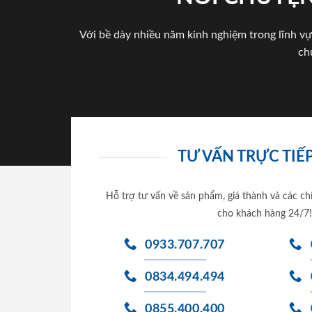
Với bề dày nhiều năm kinh nghiệm trong lĩnh vự
ch
TƯ VẤN TRỰC TIẾP
Hỗ trợ tư vấn về sản phẩm, giá thành và các ch
cho khách hàng 24/7!
0933.707.707
0834.494.494
0855.400.400