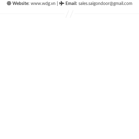
|
Website:
www.wdg.vn
Email
:
sales.saigondoor@gmail.com