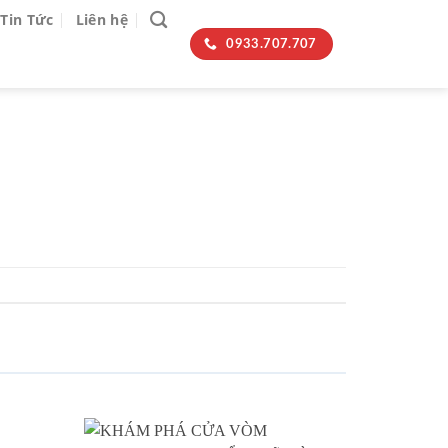
Tin Tức
Liên hệ
0933.707.707