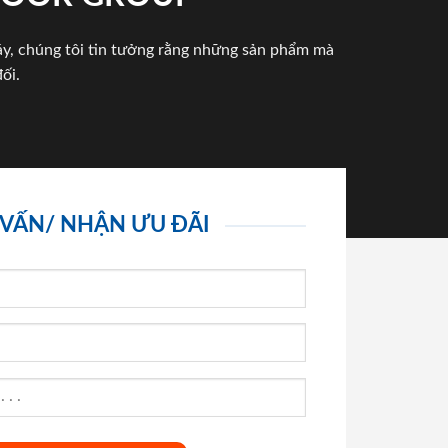
háy, chúng tôi tin tưởng rằng những sản phẩm mà
ối.
 VẤN/ NHẬN ƯU ĐÃI