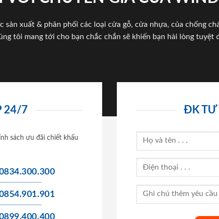
c sản xuất & phân phối các loại cửa gỗ, cửa nhựa, của chống c
úng tôi mang tới cho bạn chắc chắn sẽ khiến bạn hài lòng tuyệt đ
 24/7
ĐK TƯ
ính sách ưu đãi chiết khấu
0834.300.300
0854.901.901
0899.400.400