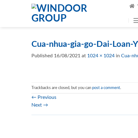
Skip
to
content
Cua-nhua-gia-go-Dai-Loan-
Published
16/08/2021
at
1024 × 1024
in
Cua-nh
Trackbacks are closed, but you can
post a comment
.
←
Previous
Next
→