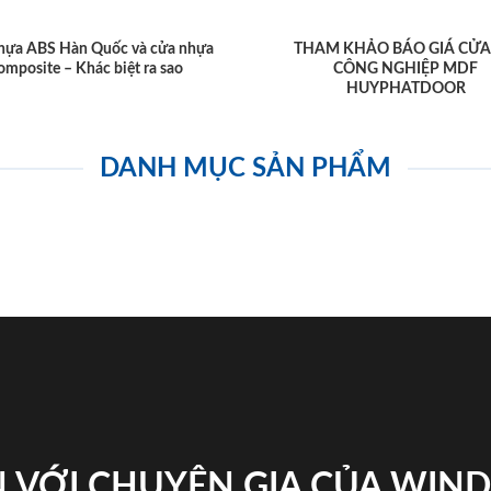
hựa ABS Hàn Quốc và cửa nhựa
THAM KHẢO BÁO GIÁ CỬA
omposite – Khác biệt ra sao
CÔNG NGHIỆP MDF
HUYPHATDOOR
DANH MỤC SẢN PHẨM
 VỚI CHUYÊN GIA CỦA WI