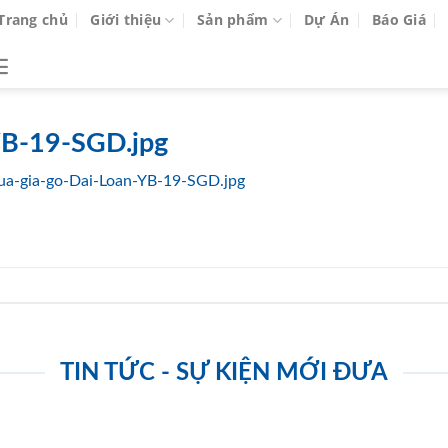
Trang chủ
Giới thiệu
Sản phẩm
Dự Án
Báo Giá
YB-19-SGD.jpg
ua-gia-go-Dai-Loan-YB-19-SGD.jpg
TIN TỨC - SỰ KIỆN MỚI ĐƯA