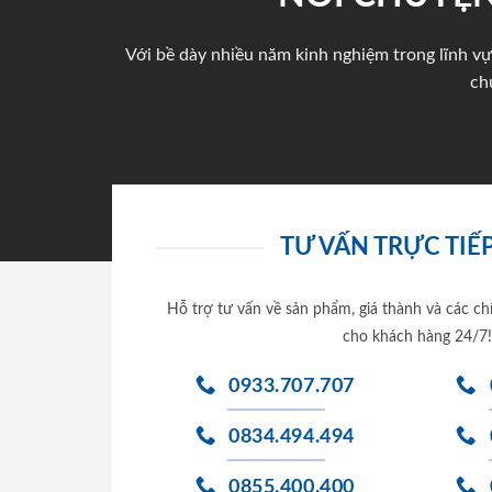
Với bề dày nhiều năm kinh nghiệm trong lĩnh vự
ch
TƯ VẤN TRỰC TIẾP
Hỗ trợ tư vấn về sản phẩm, giá thành và các ch
cho khách hàng 24/7!
0933.707.707
0834.494.494
0855.400.400