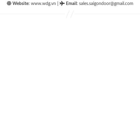
|
Website:
www.wdg.vn
Email
:
sales.saigondoor@gmail.com