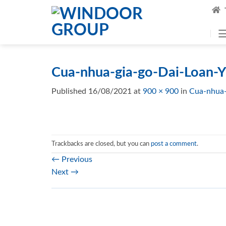
Skip
to
content
Cua-nhua-gia-go-Dai-Loan-
Published
16/08/2021
at
900 × 900
in
Cua-nhua-
Trackbacks are closed, but you can
post a comment
.
←
Previous
Next
→