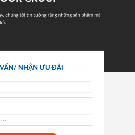
háy, chúng tôi tin tưởng rằng những sản phẩm mà
ối.
 VẤN/ NHẬN ƯU ĐÃI