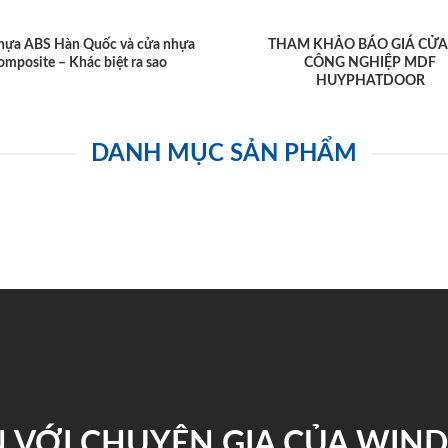
hựa ABS Hàn Quốc và cửa nhựa
THAM KHẢO BÁO GIÁ CỬA
omposite – Khác biệt ra sao
CÔNG NGHIỆP MDF
HUYPHATDOOR
DANH MỤC SẢN PHẨM
 VỚI CHUYÊN GIA CỦA WI