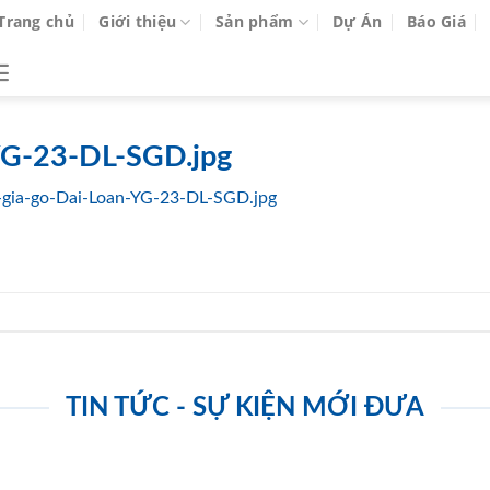
Trang chủ
Giới thiệu
Sản phẩm
Dự Án
Báo Giá
YG-23-DL-SGD.jpg
gia-go-Dai-Loan-YG-23-DL-SGD.jpg
TIN TỨC - SỰ KIỆN MỚI ĐƯA