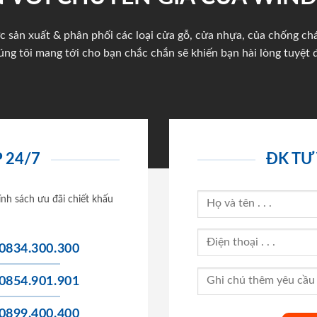
c sản xuất & phân phối các loại cửa gỗ, cửa nhựa, của chống c
úng tôi mang tới cho bạn chắc chắn sẽ khiến bạn hài lòng tuyệt đ
 24/7
ĐK TƯ
ính sách ưu đãi chiết khấu
0834.300.300
0854.901.901
0899.400.400