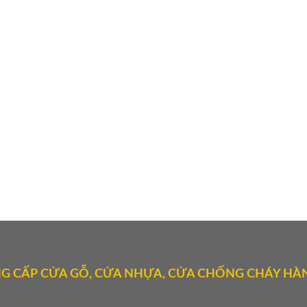
G CẤP CỬA GỖ, CỬA NHỰA, CỬA CHỐNG CHÁY HÀN