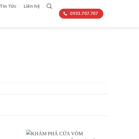
Tin Tức
Liên hệ
0933.707.707