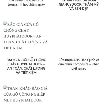
Cách duy trì độ bền cửa
KHÁM PHÁ CỬA VÒM
trong sinh hoạt hằng ngày
GIAHUYDOOR: THẨM MỸ
VÀ BỀN ĐẸP
BÁO GIÁ CỬA GỖ CHỐNG
Cửa nhựa ABS Hàn Quốc và
CHÁY HUYPHATDOOR –
cửa nhựa Composite – Khác
AN TOÀN, CHẤT LƯỢNG
biệt ra sao
VÀ TIẾT KIỆM