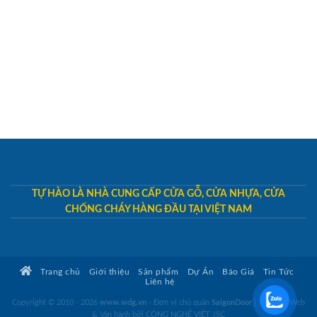
TỰ HÀO LÀ NHÀ CUNG CẤP CỬA GỖ, CỬA NHỰA, CỬA
CHỐNG CHÁY HÀNG ĐẦU TẠI VIỆT NAM
Trang chủ
Giới thiệu
Sản phẩm
Dự Án
Báo Giá
Tin Tức
Liên hệ
Copyright © 2010 - 2026
www.wdg.vn
- Đơn vị chủ quản
SaigonDoor
|
Thiết kế Web
& Vận hành bởi CÔNG NGHỆ VIỆT JSC