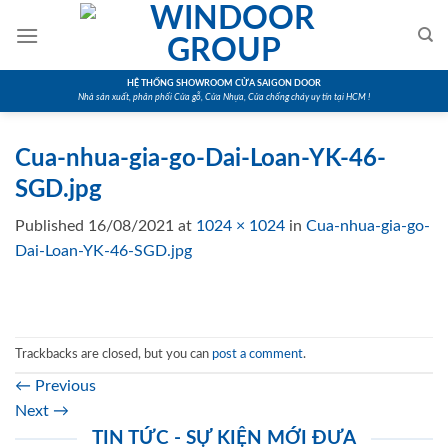
Skip
to
content
HỆ THỐNG SHOWROOM CỬA SAIGON DOOR
Nhà sản xuất, phân phối Cửa gỗ, Cửa Nhựa, Cửa chống cháy uy tín tại HCM !
Cua-nhua-gia-go-Dai-Loan-YK-46-
SGD.jpg
Published
16/08/2021
at
1024 × 1024
in
Cua-nhua-gia-go-
Dai-Loan-YK-46-SGD.jpg
Trackbacks are closed, but you can
post a comment
.
←
Previous
Next
→
TIN TỨC - SỰ KIỆN MỚI ĐƯA