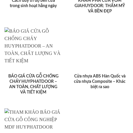
Cách duy trì độ bền cửa
KHÁM PHÁ CỬA VÒM
trong sinh hoạt hằng ngày
GIAHUYDOOR: THẨM MỸ
VÀ BỀN ĐẸP
BÁO GIÁ CỬA GỖ CHỐNG
Cửa nhựa ABS Hàn Quốc và
CHÁY HUYPHATDOOR –
cửa nhựa Composite – Khác
AN TOÀN, CHẤT LƯỢNG
biệt ra sao
VÀ TIẾT KIỆM