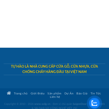
TỰ HÀO LÀ NHÀ CUNG CẤP CỬA GỖ, CỬA NHỰA, CỬA
CHỐNG CHÁY HÀNG ĐẦU TẠI VIỆT NAM
Trang chủ
Giới thiệu
Sản phẩm
Dự Án
Báo Giá
Tin Tức
Liên hệ
Copyright © 2010 - 2026
www.wdg.vn
- Đơn vị chủ quản
SaigonDoor
|
Thiết kế Web
& Vận hành bởi CÔNG NGHỆ VIỆT JSC