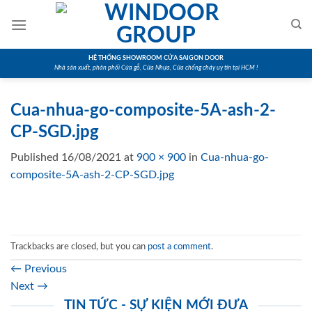
Skip
to
content
HỆ THỐNG SHOWROOM CỬA SAIGON DOOR
Nhà sản xuất, phân phối Cửa gỗ, Cửa Nhựa, Cửa chống cháy uy tín tại HCM !
Cua-nhua-go-composite-5A-ash-2-
CP-SGD.jpg
Published
16/08/2021
at
900 × 900
in
Cua-nhua-go-
composite-5A-ash-2-CP-SGD.jpg
Trackbacks are closed, but you can
post a comment
.
←
Previous
Next
→
TIN TỨC - SỰ KIỆN MỚI ĐƯA