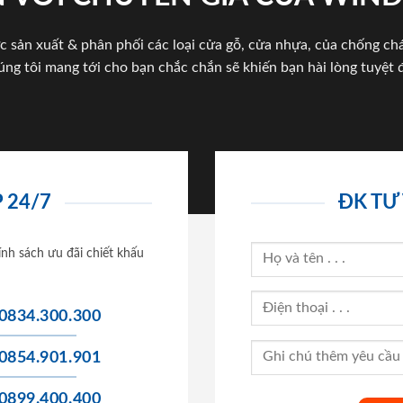
c sản xuất & phân phối các loại cửa gỗ, cửa nhựa, của chống c
úng tôi mang tới cho bạn chắc chắn sẽ khiến bạn hài lòng tuyệt đ
 24/7
ĐK TƯ
ính sách ưu đãi chiết khấu
0834.300.300
0854.901.901
0899.400.400