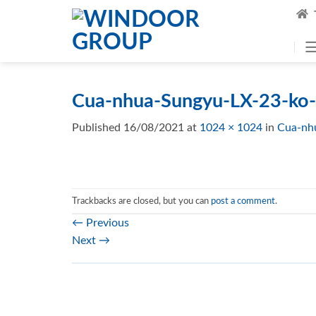
Skip
to
content
Cua-nhua-Sungyu-LX-23-ko-
Published
16/08/2021
at
1024 × 1024
in
Cua-nh
Trackbacks are closed, but you can
post a comment
.
←
Previous
Next
→