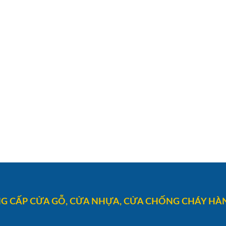
G CẤP CỬA GỖ, CỬA NHỰA, CỬA CHỐNG CHÁY HÀN