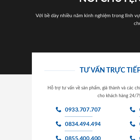
Với bề dày nhiều năm kinh nghiệm trong lĩnh vự
ch
TƯ VẤN TRỰC TIẾP
Hỗ trợ tư vấn về sản phẩm, giá thành và các ch
cho khách hàng 24/7!
0933.707.707
0834.494.494
0855.400.400