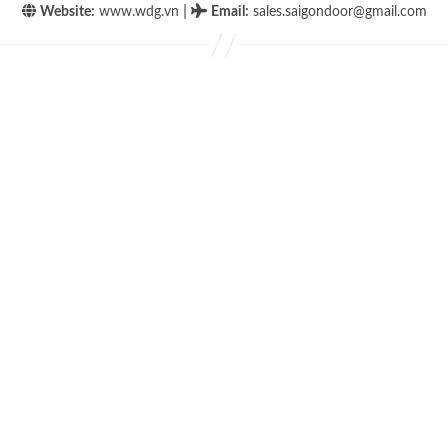
|
Website:
www.wdg.vn
Email
:
sales.saigondoor@gmail.com