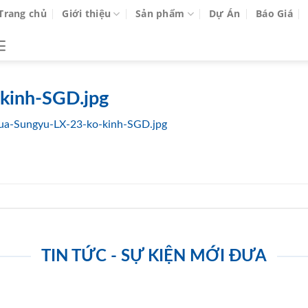
Trang chủ
Giới thiệu
Sản phẩm
Dự Án
Báo Giá
kinh-SGD.jpg
ua-Sungyu-LX-23-ko-kinh-SGD.jpg
TIN TỨC - SỰ KIỆN MỚI ĐƯA