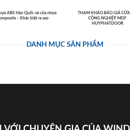
hựa ABS Hàn Quốc và cửa nhựa
THAM KHẢO BÁO GIÁ CỬA
omposite – Khác biệt ra sao
CÔNG NGHIỆP MDF
HUYPHATDOOR
DANH MỤC SẢN PHẨM
 VỚI CHUYÊN GIA CỦA WI