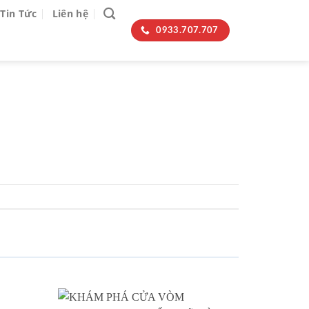
Tin Tức
Liên hệ
0933.707.707