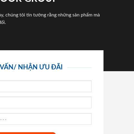
háy, chúng tôi tin tưởng rằng những sản phẩm mà
ối.
 VẤN/ NHẬN ƯU ĐÃI