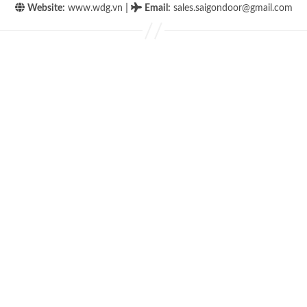
|
Website:
www.wdg.vn
Email
:
sales.saigondoor@gmail.com