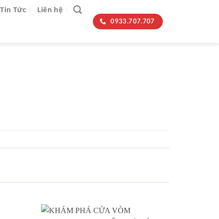
Tin Tức
Liên hệ
0933.707.707