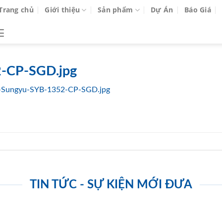
Trang chủ
Giới thiệu
Sản phẩm
Dự Án
Báo Giá
-CP-SGD.jpg
-Sungyu-SYB-1352-CP-SGD.jpg
TIN TỨC - SỰ KIỆN MỚI ĐƯA