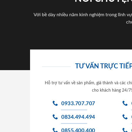
Với bề dày nhiều năm kinh nghiệm trong lĩnh vự
ch
TƯ VẤN TRỰC TIẾP
Hỗ trợ tư vấn về sản phẩm, giá thành và các ch
cho khách hàng 24/7!
0933.707.707
0834.494.494
0855.400.400