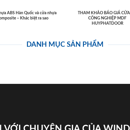
hựa ABS Hàn Quốc và cửa nhựa
THAM KHẢO BÁO GIÁ CỬA
omposite – Khác biệt ra sao
CÔNG NGHIỆP MDF
HUYPHATDOOR
DANH MỤC SẢN PHẨM
 VỚI CHUYÊN GIA CỦA WI