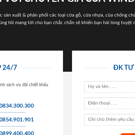
c sản xuất & phân phối các loại cửa gỗ, cửa nhựa, của chống c
úng tôi mang tới cho bạn chắc chắn sẽ khiến bạn hài lòng tuyệt đ
 24/7
ĐK TƯ
ính sách ưu đãi chiết khấu
0834.300.300
0854.901.901
0899.400.400