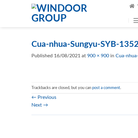
Skip
to
content
Cua-nhua-Sungyu-SYB-1352
Published
16/08/2021
at
900 × 900
in
Cua-nhua
Trackbacks are closed, but you can
post a comment
.
←
Previous
Next
→