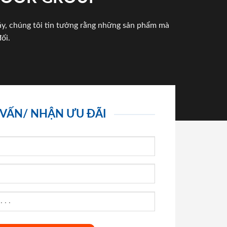
háy, chúng tôi tin tưởng rằng những sản phẩm mà
ối.
 VẤN/ NHẬN ƯU ĐÃI