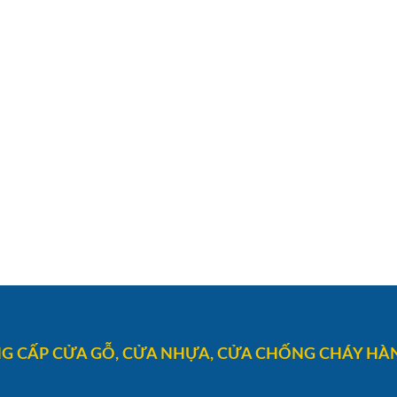
G CẤP CỬA GỖ, CỬA NHỰA, CỬA CHỐNG CHÁY HÀN