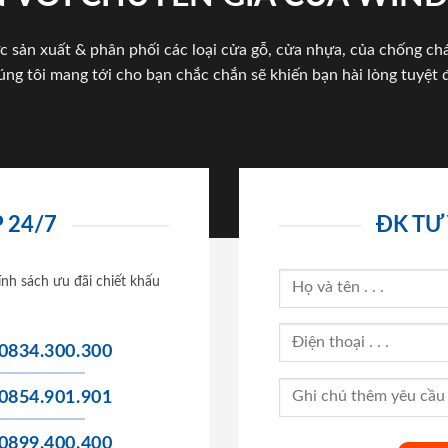
c sản xuất & phân phối các loại cửa gỗ, cửa nhựa, của chống c
úng tôi mang tới cho bạn chắc chắn sẽ khiến bạn hài lòng tuyệt đ
 24/7
ĐK TƯ
ính sách ưu đãi chiết khấu
0834.300.300
0854.901.901
0899.400.400