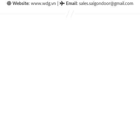
|
Website:
www.wdg.vn
Email
:
sales.saigondoor@gmail.com