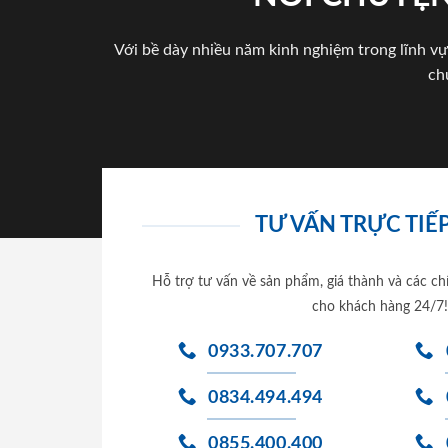
Với bề dày nhiều năm kinh nghiệm trong lĩnh vự
ch
TƯ VẤN TRỰC TIẾP
Hỗ trợ tư vấn về sản phẩm, giá thành và các ch
cho khách hàng 24/7!
0933.707.707
0834.494.494
0855.400.400