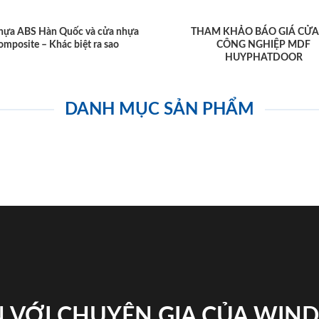
hựa ABS Hàn Quốc và cửa nhựa
THAM KHẢO BÁO GIÁ CỬA
omposite – Khác biệt ra sao
CÔNG NGHIỆP MDF
HUYPHATDOOR
DANH MỤC SẢN PHẨM
 VỚI CHUYÊN GIA CỦA WI