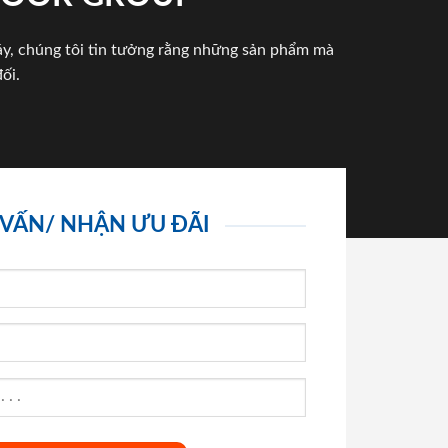
háy, chúng tôi tin tưởng rằng những sản phẩm mà
ối.
 VẤN/ NHẬN ƯU ĐÃI