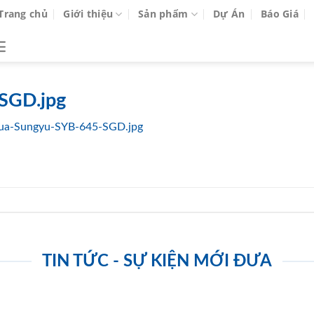
Trang chủ
Giới thiệu
Sản phẩm
Dự Án
Báo Giá
SGD.jpg
ua-Sungyu-SYB-645-SGD.jpg
TIN TỨC - SỰ KIỆN MỚI ĐƯA