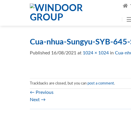
Skip
to
content
Cua-nhua-Sungyu-SYB-645-
Published
16/08/2021
at
1024 × 1024
in
Cua-nh
Trackbacks are closed, but you can
post a comment
.
←
Previous
Next
→