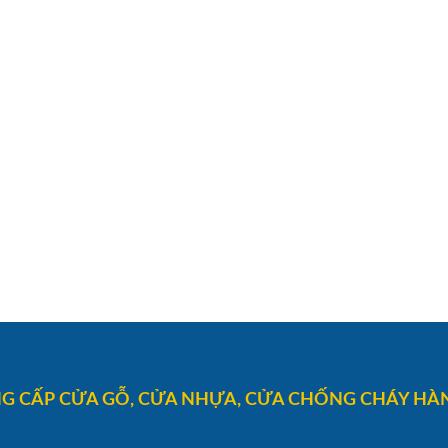
G CẤP CỬA GỖ, CỬA NHỰA, CỬA CHỐNG CHÁY HÀN