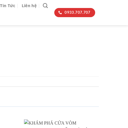
Tin Tức
Liên hệ
0933.707.707