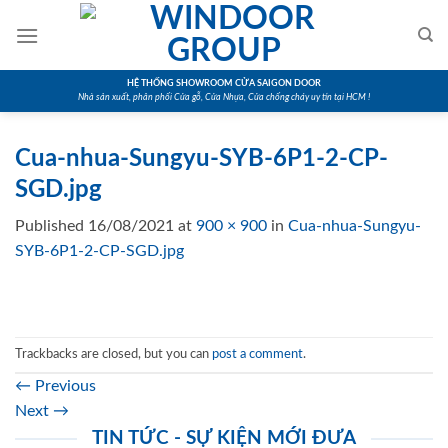
Skip
to
content
HỆ THỐNG SHOWROOM CỬA SAIGON DOOR
Nhà sản xuất, phân phối Cửa gỗ, Cửa Nhựa, Cửa chống cháy uy tín tại HCM !
Cua-nhua-Sungyu-SYB-6P1-2-CP-
SGD.jpg
Published
16/08/2021
at
900 × 900
in
Cua-nhua-Sungyu-
SYB-6P1-2-CP-SGD.jpg
Trackbacks are closed, but you can
post a comment
.
←
Previous
Next
→
TIN TỨC - SỰ KIỆN MỚI ĐƯA