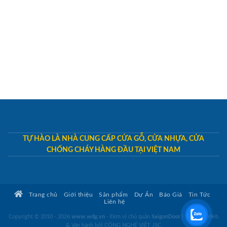
TỰ HÀO LÀ NHÀ CUNG CẤP CỬA GỖ, CỬA NHỰA, CỬA
CHỐNG CHÁY HÀNG ĐẦU TẠI VIỆT NAM
Trang chủ
Giới thiệu
Sản phẩm
Dự Án
Báo Giá
Tin Tức
Liên hệ
Copyright © 2010 - 2026
www.wdg.vn
- Đơn vị chủ quản
SaigonDoor
|
Thiết kế Web
& Vận hành bởi CÔNG NGHỆ VIỆT JSC