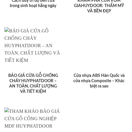
Cách duy trì độ bền cửa
KHÁM PHÁ CỬA VÒM
trong sinh hoạt hằng ngày
GIAHUYDOOR: THẨM MỸ
VÀ BỀN ĐẸP
BÁO GIÁ CỬA GỖ CHỐNG
Cửa nhựa ABS Hàn Quốc và
CHÁY HUYPHATDOOR –
cửa nhựa Composite – Khác
AN TOÀN, CHẤT LƯỢNG
biệt ra sao
VÀ TIẾT KIỆM