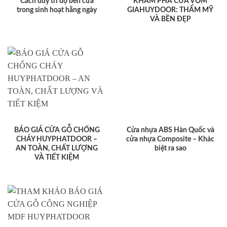
Cách duy trì độ bền cửa
KHÁM PHÁ CỬA VÒM
trong sinh hoạt hằng ngày
GIAHUYDOOR: THẨM MỸ
VÀ BỀN ĐẸP
BÁO GIÁ CỬA GỖ CHỐNG
Cửa nhựa ABS Hàn Quốc và
CHÁY HUYPHATDOOR –
cửa nhựa Composite – Khác
AN TOÀN, CHẤT LƯỢNG
biệt ra sao
VÀ TIẾT KIỆM