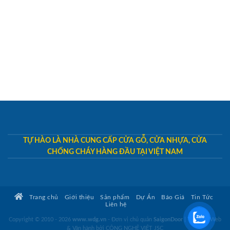
TỰ HÀO LÀ NHÀ CUNG CẤP CỬA GỖ, CỬA NHỰA, CỬA
CHỐNG CHÁY HÀNG ĐẦU TẠI VIỆT NAM
Trang chủ
Giới thiệu
Sản phẩm
Dự Án
Báo Giá
Tin Tức
Liên hệ
Copyright © 2010 - 2026
www.wdg.vn
- Đơn vị chủ quản
SaigonDoor
|
Thiết kế Web
& Vận hành bởi CÔNG NGHỆ VIỆT JSC