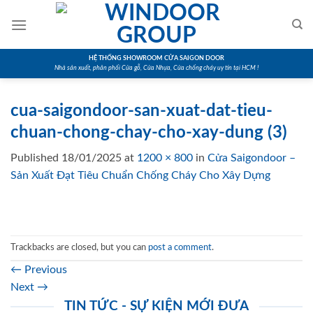
Skip
to
content
HỆ THỐNG SHOWROOM CỬA SAIGON DOOR
Nhà sản xuất, phân phối Cửa gỗ, Cửa Nhựa, Cửa chống cháy uy tín tại HCM !
cua-saigondoor-san-xuat-dat-tieu-
chuan-chong-chay-cho-xay-dung (3)
Published
18/01/2025
at
1200 × 800
in
Cửa Saigondoor –
Sản Xuất Đạt Tiêu Chuẩn Chống Cháy Cho Xây Dựng
Trackbacks are closed, but you can
post a comment
.
←
Previous
Next
→
TIN TỨC - SỰ KIỆN MỚI ĐƯA