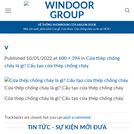
Skip
to
content
HỆ THỐNG SHOWROOM CỬA SAIGON DOOR
Nhà sản xuất, phân phối Cửa gỗ, Cửa Nhựa, Cửa chống cháy uy tín tại HCM !
v
Published
10/01/2022
at
600 × 394
in
Cửa thép chống
cháy là gì? Cấu tạo cửa thép chống cháy
Cửa thép chống cháy là gì? Cấu tạo cửa thép chống cháy
Cửa thép chống cháy là gì? Cấu tạo cửa thép chống cháy
Trackbacks are closed, but you can
post a comment
.
TIN TỨC - SỰ KIỆN MỚI ĐƯA