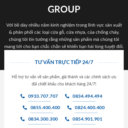
GROUP
Với bề dày nhiều năm kinh nghiệm trong lĩnh vực sản xuất
& phân phối các loại cửa gỗ, cửa nhựa, của chống cháy,
chúng tôi tin tưởng rằng những sản phẩm mà chúng tôi
mang tới cho bạn chắc chắn sẽ khiến bạn hài lòng tuyệt đối.
TƯ VẤN TRỰC TIẾP 24/7
Hỗ trợ tư vấn về sản phẩm, giá thành và các chính sách ưu
đãi chiết khấu cho khách hàng 24/7!
0933.707.707
0834.494.494
0855.400.400
0824.400.400
0834.300.300
0854.901.901