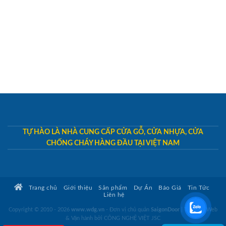
TỰ HÀO LÀ NHÀ CUNG CẤP CỬA GỖ, CỬA NHỰA, CỬA
CHỐNG CHÁY HÀNG ĐẦU TẠI VIỆT NAM
Trang chủ
Giới thiệu
Sản phẩm
Dự Án
Báo Giá
Tin Tức
Liên hệ
Copyright © 2010 - 2026
www.wdg.vn
- Đơn vị chủ quản
SaigonDoor
|
Thiết kế Web
& Vận hành bởi CÔNG NGHỆ VIỆT JSC