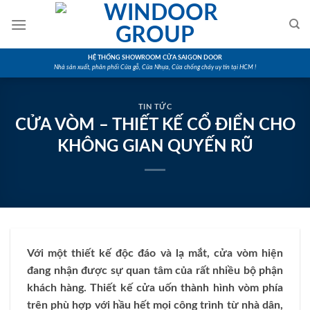
Skip
to
content
HỆ THỐNG SHOWROOM CỬA SAIGON DOOR
Nhà sản xuất, phân phối Cửa gỗ, Cửa Nhựa, Cửa chống cháy uy tín tại HCM !
TIN TỨC
CỬA VÒM – THIẾT KẾ CỔ ĐIỂN CHO
KHÔNG GIAN QUYẾN RŨ
Với một thiết kế độc đáo và lạ mắt, cửa vòm hiện
đang nhận được sự quan tâm của rất nhiều bộ phận
khách hàng. Thiết kế cửa uốn thành hình vòm phía
trên phù hợp với hầu hết mọi công trình từ nhà dân,