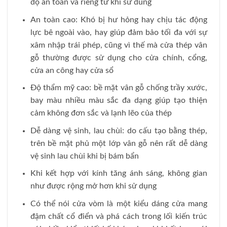
độ an toàn và riêng tư khi sử dung
An toàn cao: Khó bị hư hỏng hay chịu tác động
lực bê ngoài vào, hay giúp đảm bảo tối đa với sự
xâm nhập trái phép, cũng vì thế mà cửa thép vân
gỗ thường được sử dụng cho cửa chính, cổng,
cửa an công hay cửa sổ
Độ thẩm mỹ cao: bề mặt vân gỗ chống trầy xước,
bay màu nhiều màu sắc đa dạng giúp tạo thiện
cảm không đơn sắc và lạnh lẽo của thép
Dễ dàng vệ sinh, lau chùi: do cấu tạo bằng thép,
trên bề mặt phủ một lớp vân gỗ nên rất dễ dàng
vệ sinh lau chùi khi bị bám bẩn
Khi kết hợp với kính tăng ánh sáng, không gian
như được rộng mở hơn khi sử dụng
Có thể nói cửa vòm là một kiểu dáng cửa mang
đậm chất cổ điển và phá cách trong lối kiến trúc