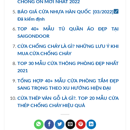
CHỐNG ỒN MỚI NHẤT 2022
BÁO GIÁ CỬA NHỰA HÀN QUỐC [03/2022]
Đã kiểm định
TOP 40+ MẪU TỦ QUẦN ÁO ĐẸP TẠI
SAIGONDOOR
CỬA CHỐNG CHÁY LÀ GÌ? NHỮNG LƯU Ý KHI
MUA CỬA CHỐNG CHÁY
TOP 30 MẪU CỬA THÔNG PHÒNG ĐẸP NHẤT
2021
TỔNG HỢP 40+ MẪU CỬA PHÒNG TẮM ĐẸP
SANG TRỌNG THEO XU HƯỚNG HIỆN ĐẠI
CỬA THÉP VÂN GỖ LÀ GÌ?. TOP 20 MẪU CỬA
THÉP CHỐNG CHÁY HIỆU QUẢ