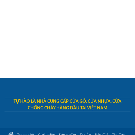
TỰ HÀO LÀ NHÀ CUNG CẤP CỬA GỖ, CỬA NHỰA, CỬA
CHỐNG CHÁY HÀNG ĐẦU TẠI VIỆT NAM
Trang chủ
Giới thiệu
Sản phẩm
Dự Án
Báo Giá
Tin Tức