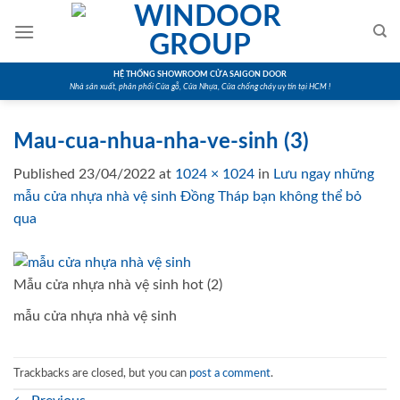
Skip
to
content
HỆ THỐNG SHOWROOM CỬA SAIGON DOOR
Nhà sản xuất, phân phối Cửa gỗ, Cửa Nhựa, Cửa chống cháy uy tín tại HCM !
Mau-cua-nhua-nha-ve-sinh (3)
Published
23/04/2022
at
1024 × 1024
in
Lưu ngay những
mẫu cửa nhựa nhà vệ sinh Đồng Tháp bạn không thể bỏ
qua
Mẫu cửa nhựa nhà vệ sinh hot (2)
mẫu cửa nhựa nhà vệ sinh
Trackbacks are closed, but you can
post a comment
.