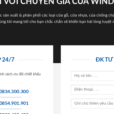
 VỚI CHUYÊN GIA CỦA WI
c sản xuất & phân phối các loại cửa gỗ, cửa nhựa, của chống c
úng tôi mang tới cho bạn chắc chắn sẽ khiến bạn hài lòng tuyệt đ
 24/7
ĐK TƯ
ính sách ưu đãi chiết khấu
0834.300.300
0854.901.901