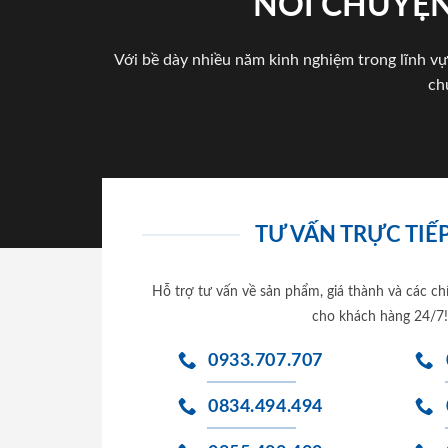
NÓI CHUYỆN
Với bề dày nhiều năm kinh nghiệm trong lĩnh vự
ch
TƯ VẤN TRỰC TIẾP
Hỗ trợ tư vấn về sản phẩm, giá thành và các ch
cho khách hàng 24/7!
0933.707.707
0834.494.494