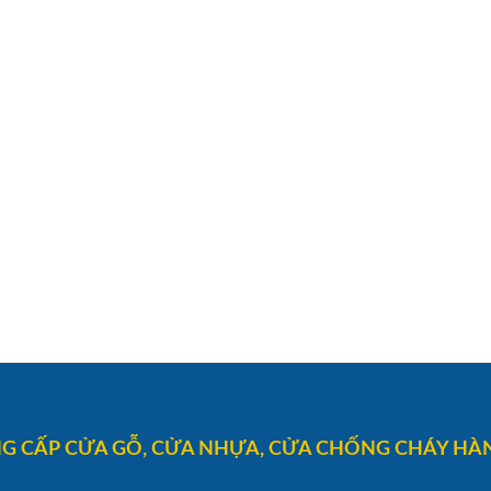
G CẤP CỬA GỖ, CỬA NHỰA, CỬA CHỐNG CHÁY HÀN