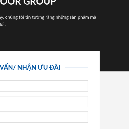
NDOOR GROUP
háy, chúng tôi tin tưởng rằng những sản phẩm mà
ối.
 VẤN/ NHẬN ƯU ĐÃI