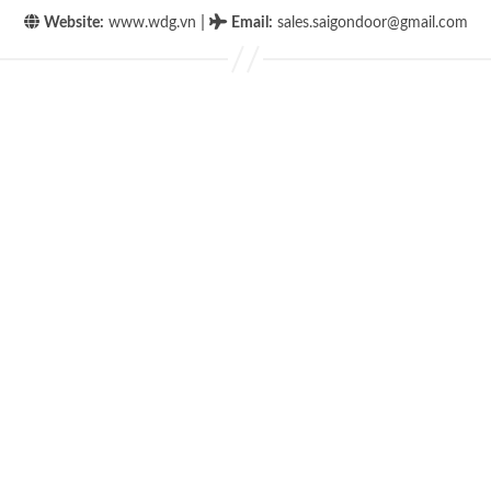
|
Website:
www.wdg.vn
Email
:
sales.saigondoor@gmail.com