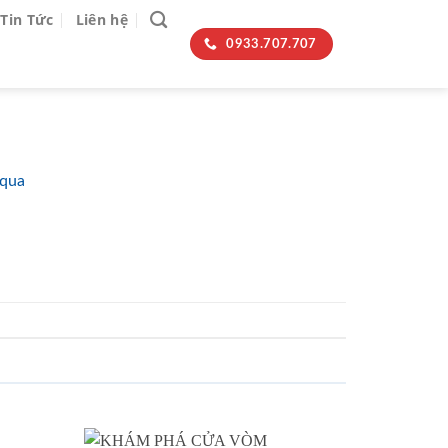
Tin Tức
Liên hệ
0933.707.707
 qua