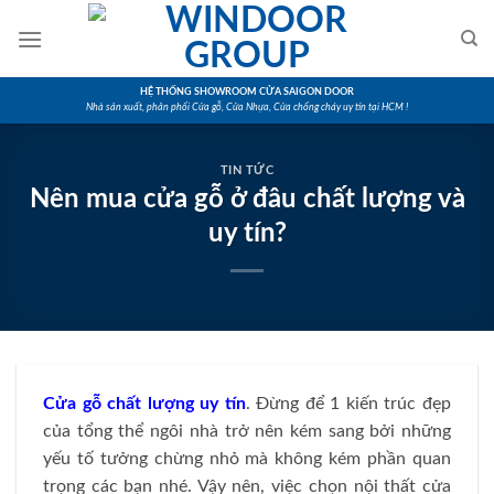
Skip
to
content
HỆ THỐNG SHOWROOM CỬA SAIGON DOOR
Nhà sản xuất, phân phối Cửa gỗ, Cửa Nhựa, Cửa chống cháy uy tín tại HCM !
TIN TỨC
Nên mua cửa gỗ ở đâu chất lượng và
uy tín?
Cửa gỗ chất lượng uy tín
. Đừng để 1 kiến trúc đẹp
của tổng thể ngôi nhà trở nên kém sang bởi những
yếu tố tưởng chừng nhỏ mà không kém phần quan
trọng các bạn nhé. Vậy nên, việc chọn nội thất cửa