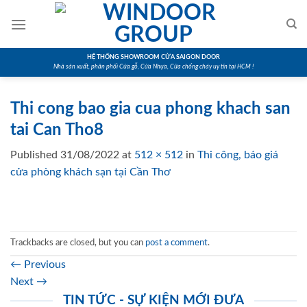
Skip
to
content
HỆ THỐNG SHOWROOM CỬA SAIGON DOOR
Nhà sản xuất, phân phối Cửa gỗ, Cửa Nhựa, Cửa chống cháy uy tín tại HCM !
Thi cong bao gia cua phong khach san
tai Can Tho8
Published
31/08/2022
at
512 × 512
in
Thi công, báo giá
cửa phòng khách sạn tại Cần Thơ
Trackbacks are closed, but you can
post a comment
.
←
Previous
Next
→
TIN TỨC - SỰ KIỆN MỚI ĐƯA