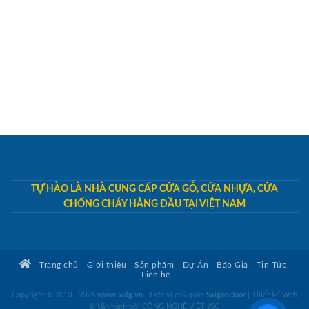
TỰ HÀO LÀ NHÀ CUNG CẤP CỬA GỖ, CỬA NHỰA, CỬA
CHỐNG CHÁY HÀNG ĐẦU TẠI VIỆT NAM
Trang chủ
Giới thiệu
Sản phẩm
Dự Án
Báo Giá
Tin Tức
Liên hệ
Copyright © 2010 - 2026
www.wdg.vn
- Đơn vị chủ quản
SaigonDoor
|
Thiết kế Web
& Vận hành bởi CÔNG NGHỆ VIỆT JSC