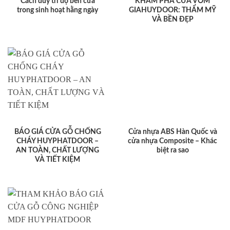
Cách duy trì độ bền cửa
KHÁM PHÁ CỬA VÒM
trong sinh hoạt hằng ngày
GIAHUYDOOR: THẨM MỸ
VÀ BỀN ĐẸP
BÁO GIÁ CỬA GỖ CHỐNG
Cửa nhựa ABS Hàn Quốc và
CHÁY HUYPHATDOOR –
cửa nhựa Composite – Khác
AN TOÀN, CHẤT LƯỢNG
biệt ra sao
VÀ TIẾT KIỆM