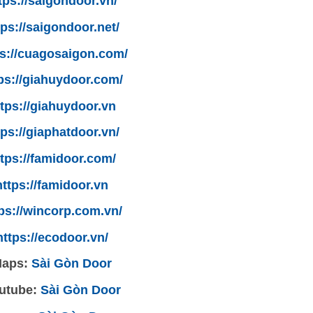
tps://saigondoor.vn/
tps://saigondoor.net/
ps://cuagosaigon.com/
ps://giahuydoor.com/
tps://giahuydoor.vn
tps://giaphatdoor.vn/
tps://famidoor.com/
https://famidoor.vn
ps://wincorp.com.vn/
https://ecodoor.vn/
aps:
Sài Gòn Door
utube:
Sài Gòn Door