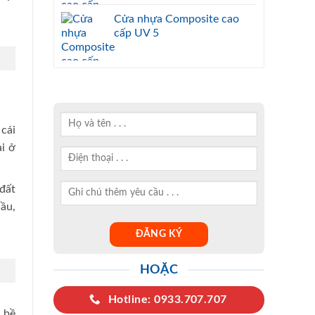
Cửa nhựa Composite cao
cấp UV 5
 cái
ại ở
đất
ầu,
HOẶC
Hotline: 0933.707.707
i bề