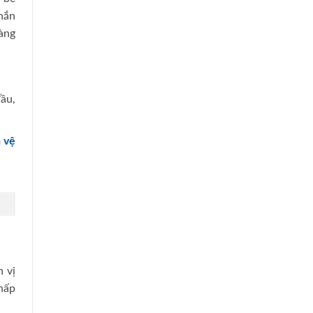
hắn
àng
ầu,
 vệ
n vị
hấp