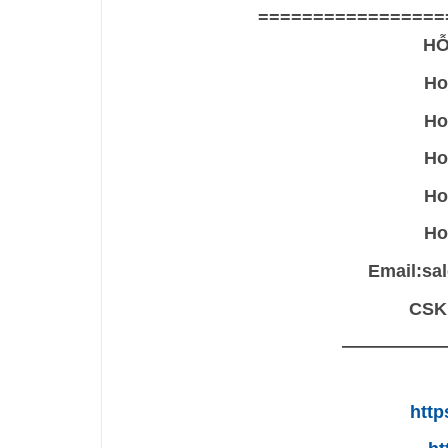
=================
HỖ
Ho
Ho
Ho
Ho
Ho
Email:
sa
CSKH
—————
http