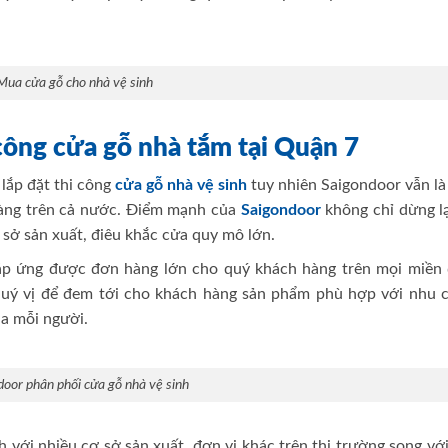
Mua cửa gỗ cho nhà vệ sinh
i công cửa gỗ nhà tắm tại Quận 7
 lắp đặt thi công
cửa gỗ nhà vệ sinh
tuy nhiên Saigondoor vẫn là
àng trên cả nước. Điểm mạnh của
Saigondoor
không chỉ dừng l
 sở sản xuất, điêu khắc cửa quy mô lớn.
đáp ứng được đơn hàng lớn cho quý khách hàng trên mọi miền 
quý vị để đem tới cho khách hàng sản phẩm phù hợp với nhu c
ủa mỗi người.
door phân phối cửa gỗ nhà vệ sinh
 với nhiều cơ sở sản xuất, đơn vị khác trên thị trường song vớ