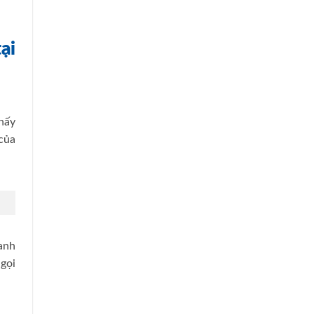
ại
thấy
 của
anh
gọi