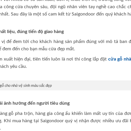
ia công cửa chuyên sâu, đội ngũ nhân viên tay nghề cao chắc c
nhất. Sau đây là một số cam kết từ Saigondoor đến quý khách h
t liệu, đúng tiến độ giao hàng
 vị để đem tới cho khách hàng sản phẩm đúng với mô tả ban đ
để đem đến cho bạn mẫu cửa đẹp mắt.
xuất hiện đại, tiên tiến luôn là nơi thi công lắp đặt
cửa gỗ nhà
hách yêu cầu.
gỗ cho nhà vệ sinh màu sắc đẹp
hái ảnh hưởng đến người tiêu dùng
hàng gỗ pha trộn, hàng gia công ẩu khiến làm mất uy tín của đơ
. Khi mua hàng tại Saigondoor quý vị nhận được nhiều ưu đãi 
.