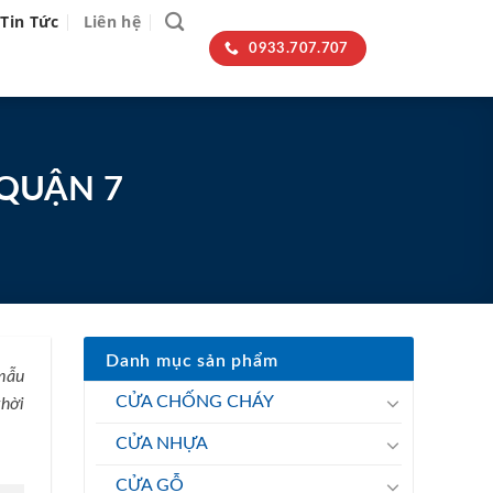
Tin Tức
Liên hệ
0933.707.707
 QUẬN 7
Danh mục sản phẩm
mẫu
CỬA CHỐNG CHÁY
thời
CỬA NHỰA
CỬA GỖ