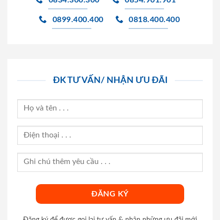
0834.300.300
0854.901.901
0899.400.400
0818.400.400
ĐK TƯ VẤN/ NHẬN ƯU ĐÃI
Đăng ký để được gọi lại tư vấn & nhận những ưu đãi mới