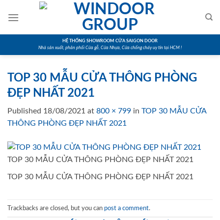
Skip
to
content
HỆ THỐNG SHOWROOM CỬA SAIGON DOOR
Nhà sản xuất, phân phối Cửa gỗ, Cửa Nhựa, Cửa chống cháy uy tín tại HCM !
TOP 30 MẪU CỬA THÔNG PHÒNG
ĐẸP NHẤT 2021
Published
18/08/2021
at
800 × 799
in
TOP 30 MẪU CỬA
THÔNG PHÒNG ĐẸP NHẤT 2021
TOP 30 MẪU CỬA THÔNG PHÒNG ĐẸP NHẤT 2021
TOP 30 MẪU CỬA THÔNG PHÒNG ĐẸP NHẤT 2021
Trackbacks are closed, but you can
post a comment
.