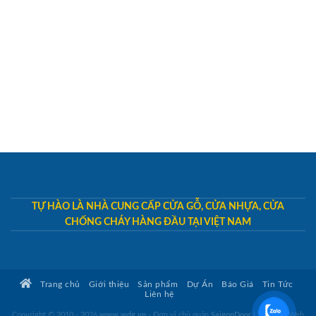
TỰ HÀO LÀ NHÀ CUNG CẤP CỬA GỖ, CỬA NHỰA, CỬA
CHỐNG CHÁY HÀNG ĐẦU TẠI VIỆT NAM
Trang chủ
Giới thiệu
Sản phẩm
Dự Án
Báo Giá
Tin Tức
Liên hệ
Copyright © 2010 - 2026
www.wdg.vn
- Đơn vị chủ quản
SaigonDoor
|
Thiết kế Web