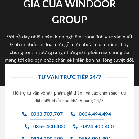
GIA CỦA WINDOOR
GROUP
Với bề dày nhiều năm kinh nghiệm trong lĩnh vực sản xuất
& phân phối các loại cửa gỗ, cửa nhựa, của chống cháy,
chúng tôi tin tưởng rằng những sản phẩm mà chúng tôi
mang tới cho bạn chắc chắn sẽ khiến bạn hài lòng tuyệt đối.
TƯ VẤN TRỰC TIẾP 24/7
Hỗ trợ tư vấn về sản phẩm, giá thành và các chính sách ưu
đãi chiết khấu cho khách hàng 24/7!
0933.707.707
0834.494.494
0855.400.400
0824.400.400