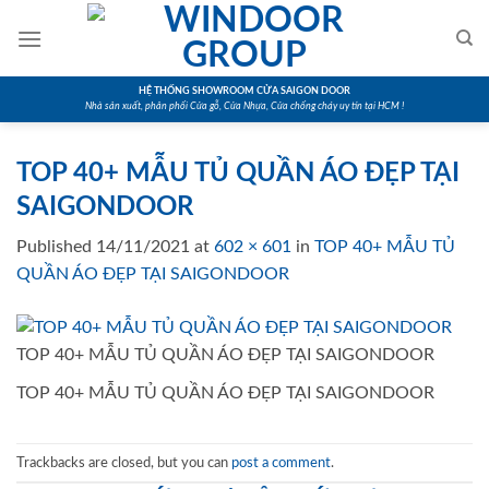
Skip
to
content
HỆ THỐNG SHOWROOM CỬA SAIGON DOOR
Nhà sản xuất, phân phối Cửa gỗ, Cửa Nhựa, Cửa chống cháy uy tín tại HCM !
TOP 40+ MẪU TỦ QUẦN ÁO ĐẸP TẠI
SAIGONDOOR
Published
14/11/2021
at
602 × 601
in
TOP 40+ MẪU TỦ
QUẦN ÁO ĐẸP TẠI SAIGONDOOR
TOP 40+ MẪU TỦ QUẦN ÁO ĐẸP TẠI SAIGONDOOR
TOP 40+ MẪU TỦ QUẦN ÁO ĐẸP TẠI SAIGONDOOR
Trackbacks are closed, but you can
post a comment
.