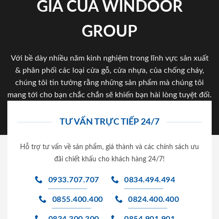
GIA CỦA WINDOOR
GROUP
Với bề dày nhiều năm kinh nghiệm trong lĩnh vực sản xuất
& phân phối các loại cửa gỗ, cửa nhựa, của chống cháy,
chúng tôi tin tưởng rằng những sản phẩm mà chúng tôi
mang tới cho bạn chắc chắn sẽ khiến bạn hài lòng tuyệt đối.
TƯ VẤN TRỰC TIẾP 24/7
Hỗ trợ tư vấn về sản phẩm, giá thành và các chính sách ưu
đãi chiết khấu cho khách hàng 24/7!
0933.707.707
0834.494.494
0855.400.400
0824.400.400