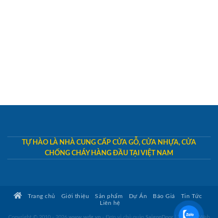
TỰ HÀO LÀ NHÀ CUNG CẤP CỬA GỖ, CỬA NHỰA, CỬA
CHỐNG CHÁY HÀNG ĐẦU TẠI VIỆT NAM
Trang chủ
Giới thiệu
Sản phẩm
Dự Án
Báo Giá
Tin Tức
Liên hệ
Copyright © 2010 - 2026
www.wdg.vn
- Đơn vị chủ quản
SaigonDoor
|
Thiết kế Web