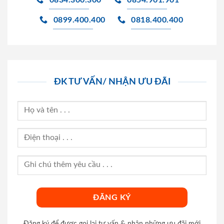
0834.300.300
0854.901.901
0899.400.400
0818.400.400
ĐK TƯ VẤN/ NHẬN ƯU ĐÃI
Đăng ký để được gọi lại tư vấn & nhận những ưu đãi mới