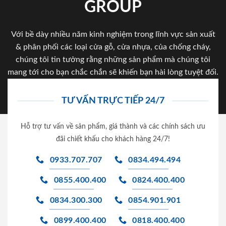
GROUP
Với bề dày nhiều năm kinh nghiệm trong lĩnh vực sản xuất
& phân phối các loại cửa gỗ, cửa nhựa, của chống cháy,
chúng tôi tin tưởng rằng những sản phẩm mà chúng tôi
mang tới cho bạn chắc chắn sẽ khiến bạn hài lòng tuyệt đối.
TƯ VẤN TRỰC TIẾP 24/7
Hỗ trợ tư vấn về sản phẩm, giá thành và các chính sách ưu
đãi chiết khấu cho khách hàng 24/7!
0933.707.707
0834.494.494
0855.400.400
0824.400.400
0834.300.300
0854.901.901
0899.400.400
0818.400.400