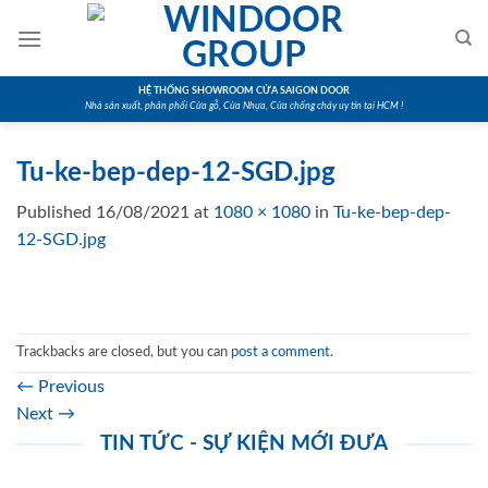
Skip
to
content
HỆ THỐNG SHOWROOM CỬA SAIGON DOOR
Nhà sản xuất, phân phối Cửa gỗ, Cửa Nhựa, Cửa chống cháy uy tín tại HCM !
Tu-ke-bep-dep-12-SGD.jpg
Published
16/08/2021
at
1080 × 1080
in
Tu-ke-bep-dep-
12-SGD.jpg
Trackbacks are closed, but you can
post a comment
.
←
Previous
Next
→
TIN TỨC - SỰ KIỆN MỚI ĐƯA