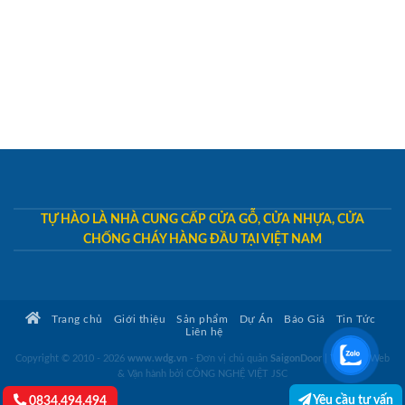
TỰ HÀO LÀ NHÀ CUNG CẤP CỬA GỖ, CỬA NHỰA, CỬA
CHỐNG CHÁY HÀNG ĐẦU TẠI VIỆT NAM
Trang chủ
Giới thiệu
Sản phẩm
Dự Án
Báo Giá
Tin Tức
Liên hệ
Copyright © 2010 - 2026
www.wdg.vn
- Đơn vị chủ quản
SaigonDoor
|
Thiết kế Web
& Vận hành bởi CÔNG NGHỆ VIỆT JSC
Yêu cầu tư vấn
0834.494.494