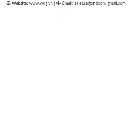
|
Website:
www.wdg.vn
Email
:
sales.saigondoor@gmail.com