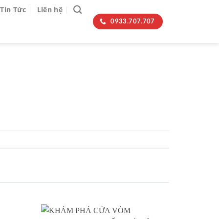
Tin Tức
Liên hệ
0933.707.707