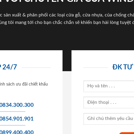
c sản xuất & phân phối các loại cửa gỗ, cửa nhựa, của chống c
úng tôi mang tới cho bạn chắc chắn sẽ khiến bạn hài lòng tuyệt đ
 24/7
ĐK TƯ
ính sách ưu đãi chiết khấu
0834.300.300
0854.901.901
0899.400.400