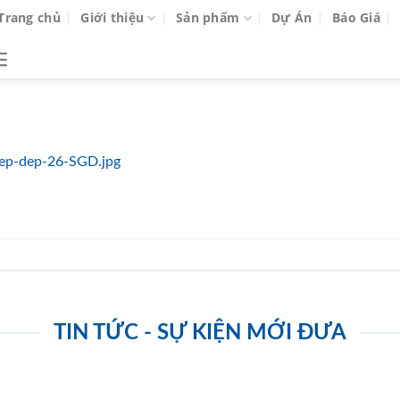
Trang chủ
Giới thiệu
Sản phẩm
Dự Án
Báo Giá
bep-dep-26-SGD.jpg
TIN TỨC - SỰ KIỆN MỚI ĐƯA