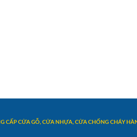
G CẤP CỬA GỖ, CỬA NHỰA, CỬA CHỐNG CHÁY HÀN