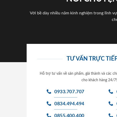
Với bề dày nhiều năm kinh nghiệm trong lĩnh vự
ch
TƯ VẤN TRỰC TIẾP
Hỗ trợ tư vấn về sản phẩm, giá thành và các ch
cho khách hàng 24/7!
0933.707.707
0834.494.494
0855.400.400