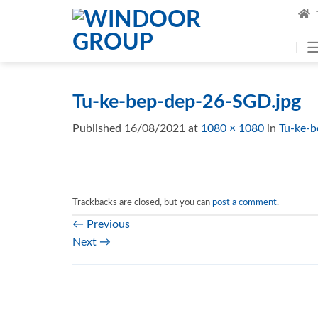
Skip
to
content
Tu-ke-bep-dep-26-SGD.jpg
Published
16/08/2021
at
1080 × 1080
in
Tu-ke-
Trackbacks are closed, but you can
post a comment
.
←
Previous
Next
→