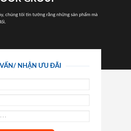
háy, chúng tôi tin tưởng rằng những sản phẩm mà
ối.
 VẤN/ NHẬN ƯU ĐÃI