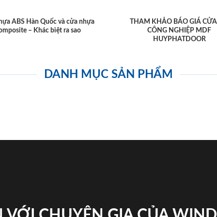
hựa ABS Hàn Quốc và cửa nhựa
THAM KHẢO BÁO GIÁ CỬA
omposite – Khác biệt ra sao
CÔNG NGHIỆP MDF
HUYPHATDOOR
DANH MỤC SẢN PHẨM
 VỚI CHUYÊN GIA CỦA WI