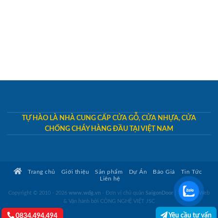
TỰ HÀO LÀ NHÀ CUNG CẤP CỬA GỖ, CỬA NHỰA, CỬA
CHỐNG CHÁY HÀNG ĐẦU TẠI VIỆT NAM
Trang chủ
Giới thiệu
Sản phẩm
Dự Án
Báo Giá
Tin Tức
Liên hệ
Copyright © 2010 - 2026
www.wdg.vn
- Đơn vị chủ quản
SaigonDoor
|
Thiết kế Web
& Vận hành bởi CÔNG NGHỆ VIỆT JSC
Yêu cầu tư vấn
0834.494.494