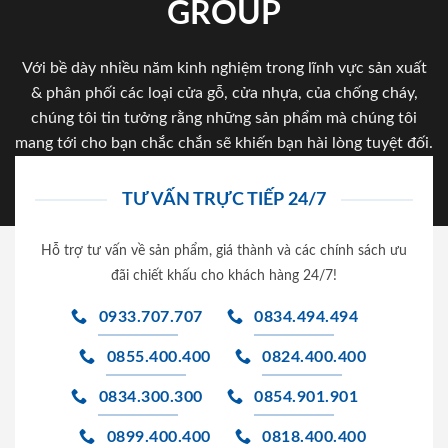
GROUP
Với bề dày nhiều năm kinh nghiệm trong lĩnh vực sản xuất
& phân phối các loại cửa gỗ, cửa nhựa, của chống cháy,
chúng tôi tin tưởng rằng những sản phẩm mà chúng tôi
mang tới cho bạn chắc chắn sẽ khiến bạn hài lòng tuyệt đối.
TƯ VẤN TRỰC TIẾP 24/7
Hỗ trợ tư vấn về sản phẩm, giá thành và các chính sách ưu
đãi chiết khấu cho khách hàng 24/7!
0933.707.707
0834.494.494
0855.400.400
0824.400.400
0834.300.300
0854.901.901
0899.400.400
0818.400.400