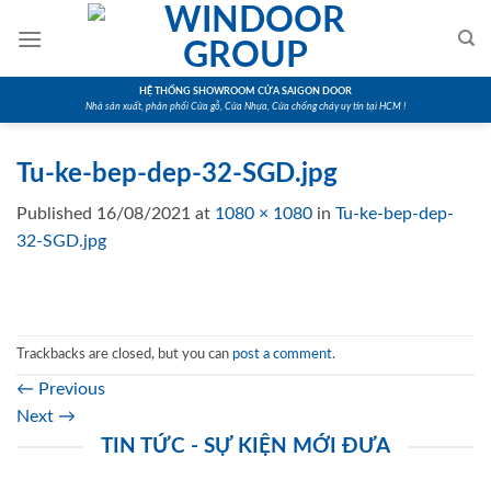
Skip
to
content
HỆ THỐNG SHOWROOM CỬA SAIGON DOOR
Nhà sản xuất, phân phối Cửa gỗ, Cửa Nhựa, Cửa chống cháy uy tín tại HCM !
Tu-ke-bep-dep-32-SGD.jpg
Published
16/08/2021
at
1080 × 1080
in
Tu-ke-bep-dep-
32-SGD.jpg
Trackbacks are closed, but you can
post a comment
.
←
Previous
Next
→
TIN TỨC - SỰ KIỆN MỚI ĐƯA