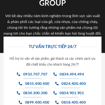
GROUP
Với bề dày nhiều năm kinh nghiệm trong lĩnh vực sản xuất
& phân phối các loại cửa gỗ, cửa nhựa, của chống cháy,
chúng tôi tin tưởng rằng những sản phẩm mà chúng tôi
mang tới cho bạn chắc chắn sẽ khiến bạn hài lòng tuyệt đối.
TƯ VẤN TRỰC TIẾP 24/7
Hỗ trợ tư vấn về sản phẩm, giá thành và các chính sách ưu
đãi chiết khấu cho khách hàng 24/7!
0933.707.707
0834.494.494
0855.400.400
0824.400.400
0834.300.300
0854.901.901
0899.400.400
0818.400.400