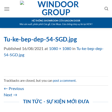
Skip
to
content
HỆ THỐNG SHOWROOM CỬA SAIGON DOOR
Nhà sản xuất, phân phối Cửa gỗ, Cửa Nhựa, Cửa chống cháy uy tín tại HCM !
Tu-ke-bep-dep-54-SGD.jpg
Published
16/08/2021
at
1080 × 1080
in
Tu-ke-bep-dep-
54-SGD.jpg
Trackbacks are closed, but you can
post a comment
.
←
Previous
Next
→
TIN TỨC - SỰ KIỆN MỚI ĐƯA