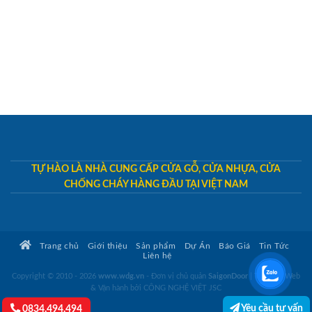
TỰ HÀO LÀ NHÀ CUNG CẤP CỬA GỖ, CỬA NHỰA, CỬA
CHỐNG CHÁY HÀNG ĐẦU TẠI VIỆT NAM
Trang chủ
Giới thiệu
Sản phẩm
Dự Án
Báo Giá
Tin Tức
Liên hệ
Copyright © 2010 - 2026
www.wdg.vn
- Đơn vị chủ quản
SaigonDoor
|
Thiết kế Web
& Vận hành bởi CÔNG NGHỆ VIỆT JSC
Yêu cầu tư vấn
0834.494.494