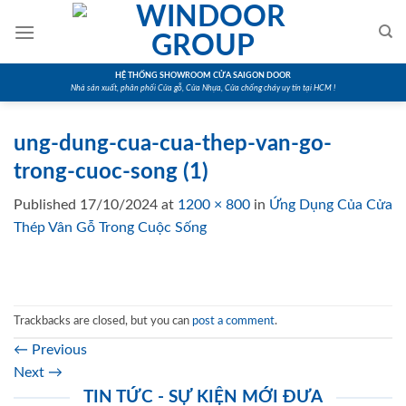
Skip
to
content
HỆ THỐNG SHOWROOM CỬA SAIGON DOOR
Nhà sản xuất, phân phối Cửa gỗ, Cửa Nhựa, Cửa chống cháy uy tín tại HCM !
ung-dung-cua-cua-thep-van-go-
trong-cuoc-song (1)
Published
17/10/2024
at
1200 × 800
in
Ứng Dụng Của Cửa
Thép Vân Gỗ Trong Cuộc Sống
Trackbacks are closed, but you can
post a comment
.
←
Previous
Next
→
TIN TỨC - SỰ KIỆN MỚI ĐƯA