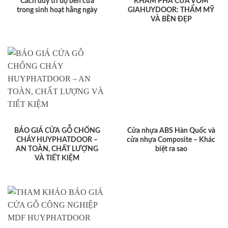
Cách duy trì độ bền cửa
KHÁM PHÁ CỬA VÒM
trong sinh hoạt hằng ngày
GIAHUYDOOR: THẨM MỸ
VÀ BỀN ĐẸP
BÁO GIÁ CỬA GỖ CHỐNG
Cửa nhựa ABS Hàn Quốc và
CHÁY HUYPHATDOOR –
cửa nhựa Composite – Khác
AN TOÀN, CHẤT LƯỢNG
biệt ra sao
VÀ TIẾT KIỆM