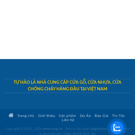
TỰ HÀO LÀ NHÀ CUNG CẤP CỬA GỖ, CỬA NHỰA, CỬA
CHỐNG CHÁY HÀNG ĐẦU TẠI VIỆT NAM
Trang chủ
Giới thiệu
Sản phẩm
Dự Án
Báo Giá
Tin Tức
Liên hệ
Copyright © 2010 - 2026
www.wdg.vn
- Đơn vị chủ quản
SaigonDoor
|
Thiết kế Web
& Vận hành bởi CÔNG NGHỆ VIỆT JSC