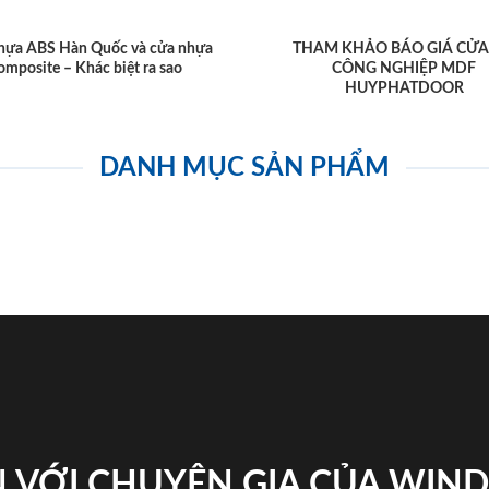
hựa ABS Hàn Quốc và cửa nhựa
THAM KHẢO BÁO GIÁ CỬA
omposite – Khác biệt ra sao
CÔNG NGHIỆP MDF
HUYPHATDOOR
DANH MỤC SẢN PHẨM
 VỚI CHUYÊN GIA CỦA WI