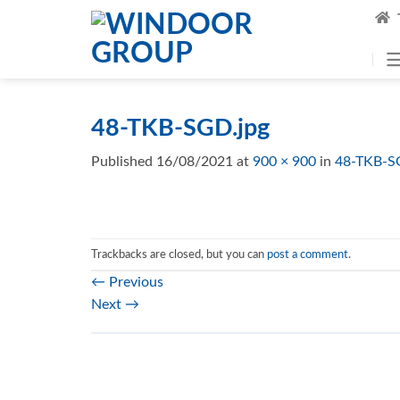
Skip
to
content
48-TKB-SGD.jpg
Published
16/08/2021
at
900 × 900
in
48-TKB-S
Trackbacks are closed, but you can
post a comment
.
←
Previous
Next
→