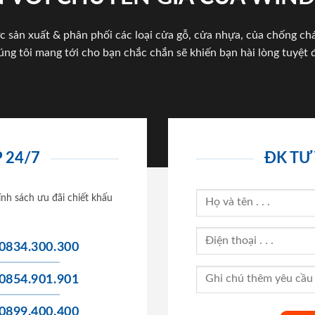
c sản xuất & phân phối các loại cửa gỗ, cửa nhựa, của chống c
úng tôi mang tới cho bạn chắc chắn sẽ khiến bạn hài lòng tuyệt đ
 24/7
ĐK TƯ
ính sách ưu đãi chiết khấu
0834.300.300
0854.901.901
0899.400.400