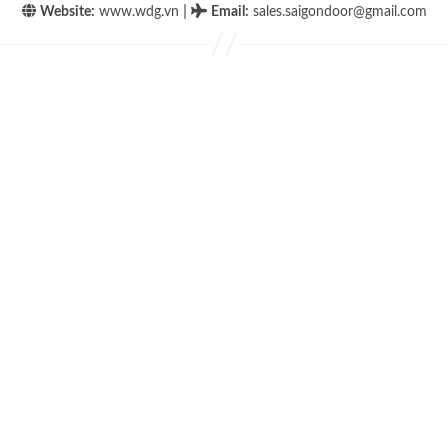
|
Website:
www.wdg.vn
Email
:
sales.saigondoor@gmail.com