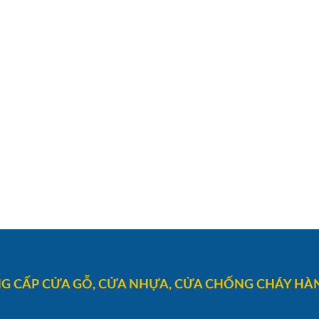
G CẤP CỬA GỖ, CỬA NHỰA, CỬA CHỐNG CHÁY HÀN