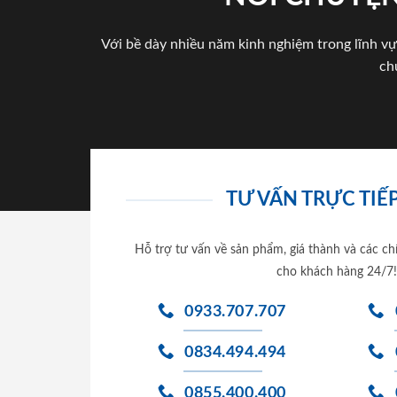
Với bề dày nhiều năm kinh nghiệm trong lĩnh vự
ch
TƯ VẤN TRỰC TIẾP
Hỗ trợ tư vấn về sản phẩm, giá thành và các ch
cho khách hàng 24/7!
0933.707.707
0834.494.494
0855.400.400