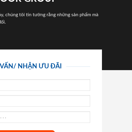
háy, chúng tôi tin tưởng rằng những sản phẩm mà
ối.
 VẤN/ NHẬN ƯU ĐÃI