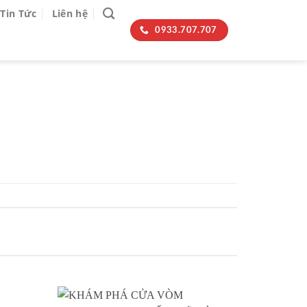
Tin Tức
Liên hệ
0933.707.707