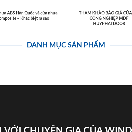
hựa ABS Hàn Quốc và cửa nhựa
THAM KHẢO BÁO GIÁ CỬA
omposite – Khác biệt ra sao
CÔNG NGHIỆP MDF
HUYPHATDOOR
DANH MỤC SẢN PHẨM
 VỚI CHUYÊN GIA CỦA WI