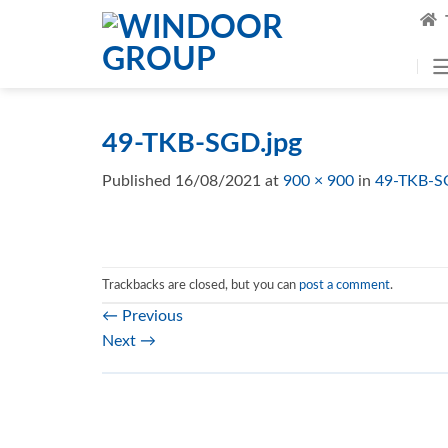
Skip
to
content
49-TKB-SGD.jpg
Published
16/08/2021
at
900 × 900
in
49-TKB-S
Trackbacks are closed, but you can
post a comment
.
←
Previous
Next
→