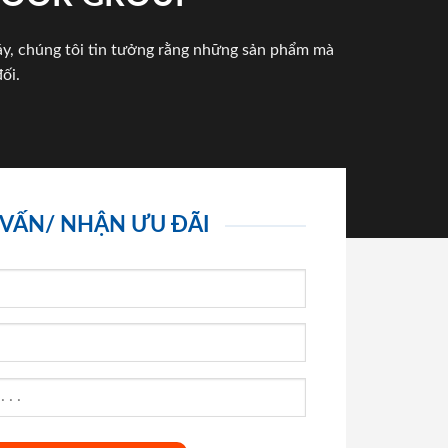
háy, chúng tôi tin tưởng rằng những sản phẩm mà
ối.
 VẤN/ NHẬN ƯU ĐÃI