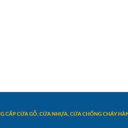
G CẤP CỬA GỖ, CỬA NHỰA, CỬA CHỐNG CHÁY HÀN