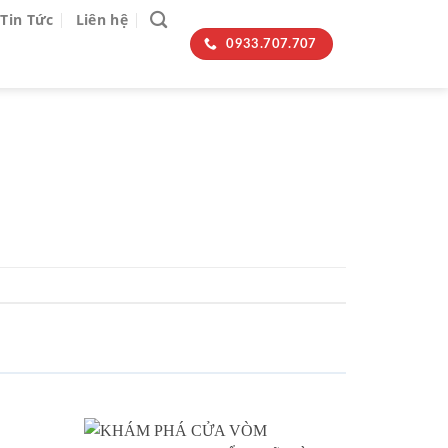
Tin Tức
Liên hệ
0933.707.707