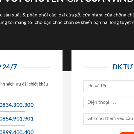
c sản xuất & phân phối các loại cửa gỗ, cửa nhựa, của chống c
úng tôi mang tới cho bạn chắc chắn sẽ khiến bạn hài lòng tuyệt đ
 24/7
ĐK TƯ
ính sách ưu đãi chiết khấu
0834.300.300
0854.901.901
0899.400.400