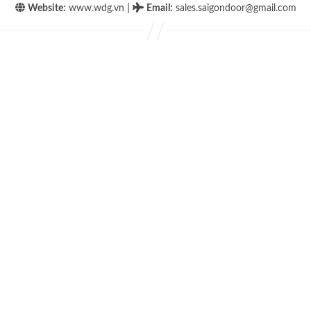
|
Website:
www.wdg.vn
Email
:
sales.saigondoor@gmail.com