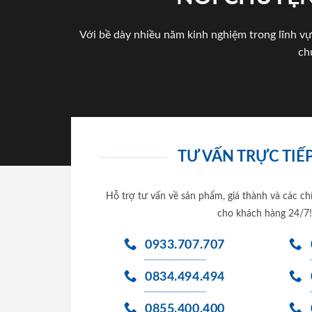
Với bề dày nhiều năm kinh nghiệm trong lĩnh vự
ch
TƯ VẤN TRỰC TIẾP
Hỗ trợ tư vấn về sản phẩm, giá thành và các ch
cho khách hàng 24/7!
0933.707.707
0834.494.494
0855.400.400