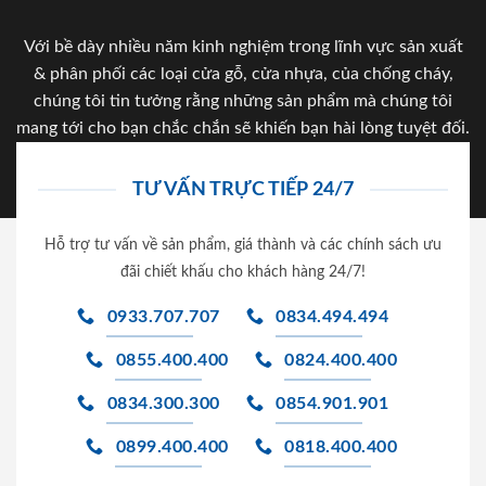
Với bề dày nhiều năm kinh nghiệm trong lĩnh vực sản xuất
& phân phối các loại cửa gỗ, cửa nhựa, của chống cháy,
chúng tôi tin tưởng rằng những sản phẩm mà chúng tôi
mang tới cho bạn chắc chắn sẽ khiến bạn hài lòng tuyệt đối.
TƯ VẤN TRỰC TIẾP 24/7
Hỗ trợ tư vấn về sản phẩm, giá thành và các chính sách ưu
đãi chiết khấu cho khách hàng 24/7!
0933.707.707
0834.494.494
0855.400.400
0824.400.400
0834.300.300
0854.901.901
0899.400.400
0818.400.400