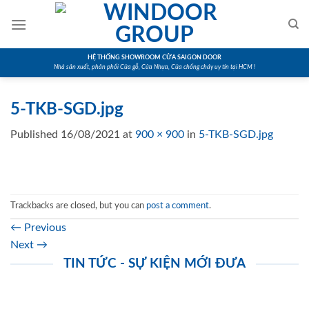
Skip
to
content
HỆ THỐNG SHOWROOM CỬA SAIGON DOOR
Nhà sản xuất, phân phối Cửa gỗ, Cửa Nhựa, Cửa chống cháy uy tín tại HCM !
5-TKB-SGD.jpg
Published
16/08/2021
at
900 × 900
in
5-TKB-SGD.jpg
Trackbacks are closed, but you can
post a comment
.
←
Previous
Next
→
TIN TỨC - SỰ KIỆN MỚI ĐƯA