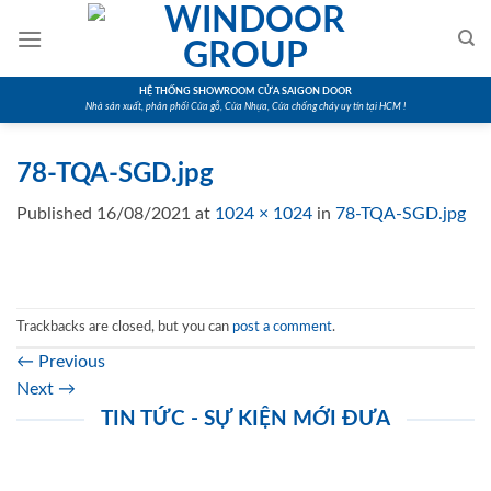
Skip
to
content
HỆ THỐNG SHOWROOM CỬA SAIGON DOOR
Nhà sản xuất, phân phối Cửa gỗ, Cửa Nhựa, Cửa chống cháy uy tín tại HCM !
78-TQA-SGD.jpg
Published
16/08/2021
at
1024 × 1024
in
78-TQA-SGD.jpg
Trackbacks are closed, but you can
post a comment
.
←
Previous
Next
→
TIN TỨC - SỰ KIỆN MỚI ĐƯA