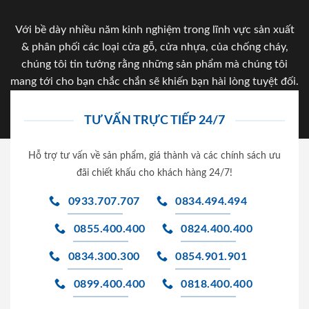
Với bề dày nhiều năm kinh nghiệm trong lĩnh vực sản xuất
& phân phối các loại cửa gỗ, cửa nhựa, của chống cháy,
chúng tôi tin tưởng rằng những sản phẩm mà chúng tôi
mang tới cho bạn chắc chắn sẽ khiến bạn hài lòng tuyệt đối.
TƯ VẤN TRỰC TIẾP 24/7
Hỗ trợ tư vấn về sản phẩm, giá thành và các chính sách ưu
đãi chiết khấu cho khách hàng 24/7!
0933.707.707
0834.494.494
0855.400.400
0824.400.400
0834.300.300
0854.901.901
0899.400.400
0818.400.400