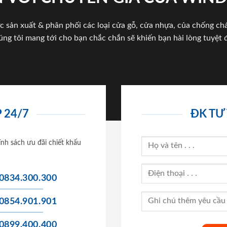
c sản xuất & phân phối các loại cửa gỗ, cửa nhựa, của chống c
úng tôi mang tới cho bạn chắc chắn sẽ khiến bạn hài lòng tuyệt đ
 24/7
ĐK TƯ
ính sách ưu đãi chiết khấu
0834.300.300
0854.901.901
0899.400.400