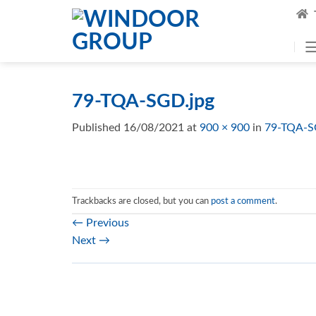
Skip
to
content
79-TQA-SGD.jpg
Published
16/08/2021
at
900 × 900
in
79-TQA-S
Trackbacks are closed, but you can
post a comment
.
←
Previous
Next
→