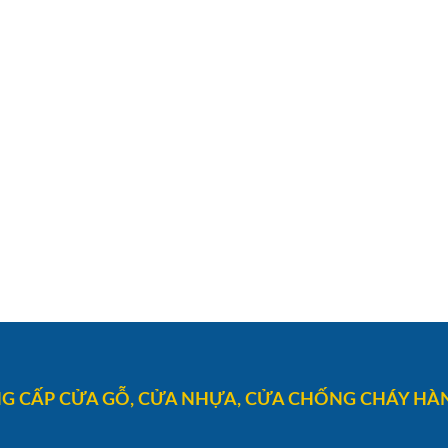
G CẤP CỬA GỖ, CỬA NHỰA, CỬA CHỐNG CHÁY HÀN