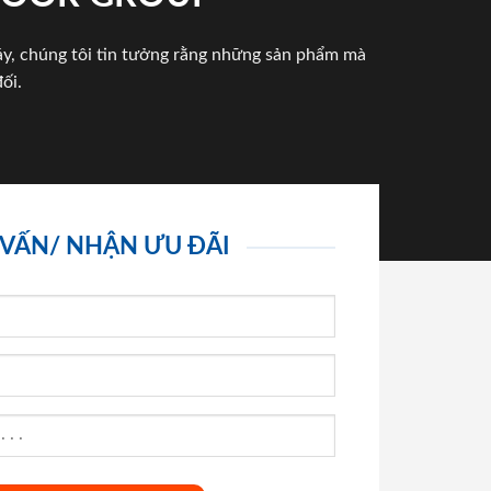
háy, chúng tôi tin tưởng rằng những sản phẩm mà
ối.
 VẤN/ NHẬN ƯU ĐÃI