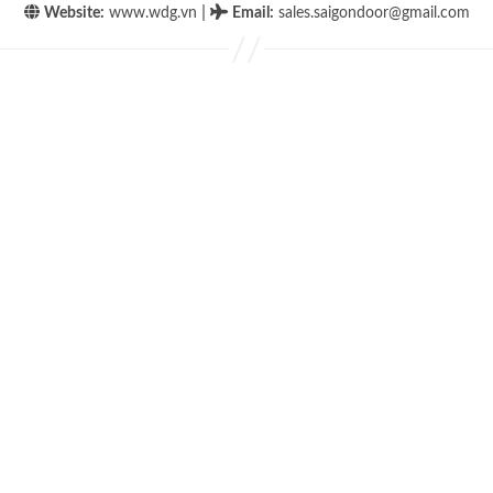
|
Website:
www.wdg.vn
Email
:
sales.saigondoor@gmail.com