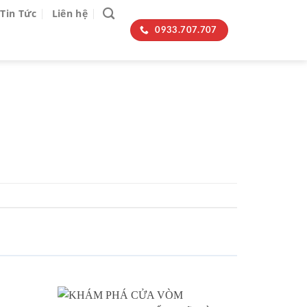
Tin Tức
Liên hệ
0933.707.707