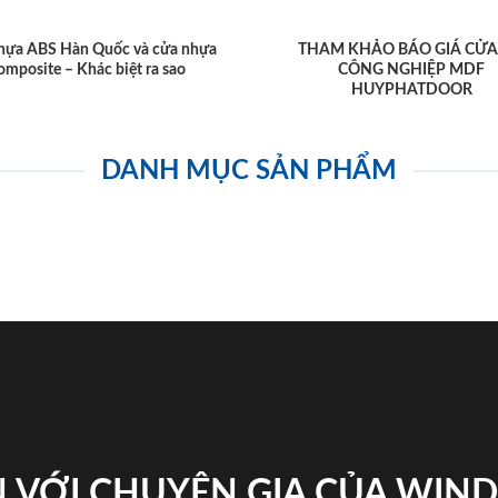
hựa ABS Hàn Quốc và cửa nhựa
THAM KHẢO BÁO GIÁ CỬA
omposite – Khác biệt ra sao
CÔNG NGHIỆP MDF
HUYPHATDOOR
DANH MỤC SẢN PHẨM
 VỚI CHUYÊN GIA CỦA WI