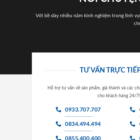
Với bề dày nhiều năm kinh nghiệm trong lĩnh vự
ch
TƯ VẤN TRỰC TIẾP
Hỗ trợ tư vấn về sản phẩm, giá thành và các ch
cho khách hàng 24/7!
0933.707.707
0834.494.494
0855.400.400