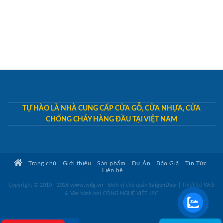
TỰ HÀO LÀ NHÀ CUNG CẤP CỬA GỖ, CỬA NHỰA, CỬA
CHỐNG CHÁY HÀNG ĐẦU TẠI VIỆT NAM
Trang chủ
Giới thiệu
Sản phẩm
Dự Án
Báo Giá
Tin Tức
Liên hệ
Copyright © 2010 - 2026
www.wdg.vn
- Đơn vị chủ quản
SaigonDoor
|
Thiết kế Web
& Vận hành bởi CÔNG NGHỆ VIỆT JSC