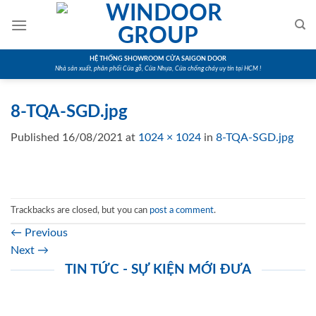
Skip
to
content
HỆ THỐNG SHOWROOM CỬA SAIGON DOOR
Nhà sản xuất, phân phối Cửa gỗ, Cửa Nhựa, Cửa chống cháy uy tín tại HCM !
8-TQA-SGD.jpg
Published
16/08/2021
at
1024 × 1024
in
8-TQA-SGD.jpg
Trackbacks are closed, but you can
post a comment
.
←
Previous
Next
→
TIN TỨC - SỰ KIỆN MỚI ĐƯA