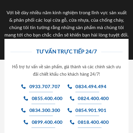
Với bề dày nhiều năm kinh nghiệm trong lĩnh vực sản xuất
& phân phối các loại cửa gỗ, cửa nhựa, của chống cháy,
chúng tôi tin tưởng rằng những sản phẩm mà chúng tôi
mang tới cho bạn chắc chắn sẽ khiến bạn hài lòng tuyệt đối.
TƯ VẤN TRỰC TIẾP 24/7
Hỗ trợ tư vấn về sản phẩm, giá thành và các chính sách ưu
đãi chiết khấu cho khách hàng 24/7!
0933.707.707
0834.494.494
0855.400.400
0824.400.400
0834.300.300
0854.901.901
0899.400.400
0818.400.400