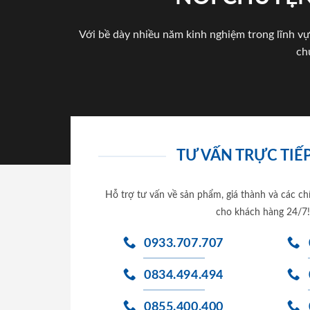
Với bề dày nhiều năm kinh nghiệm trong lĩnh vự
ch
TƯ VẤN TRỰC TIẾP
Hỗ trợ tư vấn về sản phẩm, giá thành và các ch
cho khách hàng 24/7!
0933.707.707
0834.494.494
0855.400.400