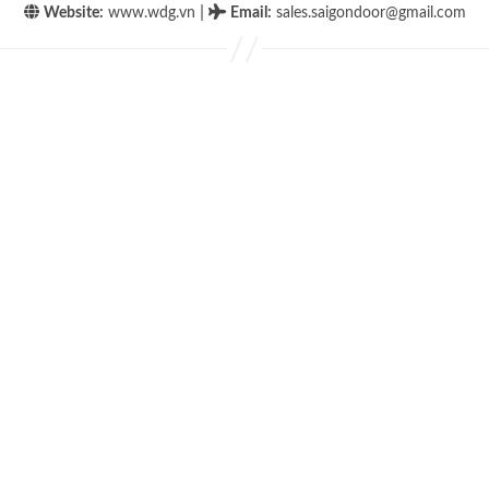
|
Website:
www.wdg.vn
Email
:
sales.saigondoor@gmail.com