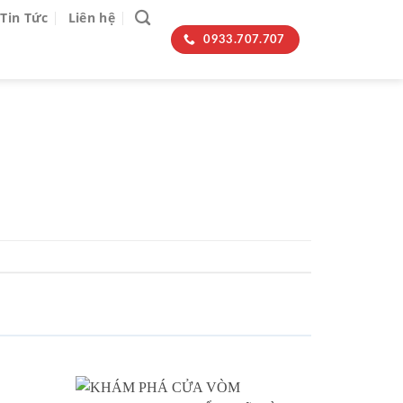
Tin Tức
Liên hệ
0933.707.707