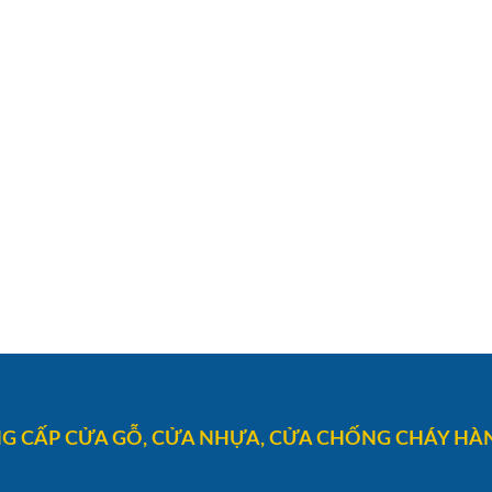
G CẤP CỬA GỖ, CỬA NHỰA, CỬA CHỐNG CHÁY HÀN