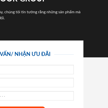
háy, chúng tôi tin tưởng rằng những sản phẩm mà
ối.
 VẤN/ NHẬN ƯU ĐÃI