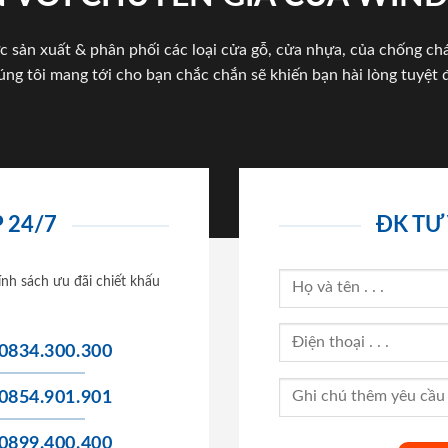
c sản xuất & phân phối các loại cửa gỗ, cửa nhựa, của chống c
úng tôi mang tới cho bạn chắc chắn sẽ khiến bạn hài lòng tuyệt đ
 24/7
ĐK TƯ
ính sách ưu đãi chiết khấu
0834.300.300
0854.901.901
0899.400.400