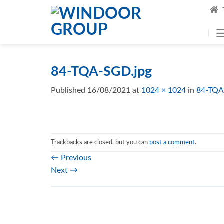
Skip
to
content
84-TQA-SGD.jpg
Published
16/08/2021
at
1024 × 1024
in
84-TQA
Trackbacks are closed, but you can
post a comment
.
←
Previous
Next
→