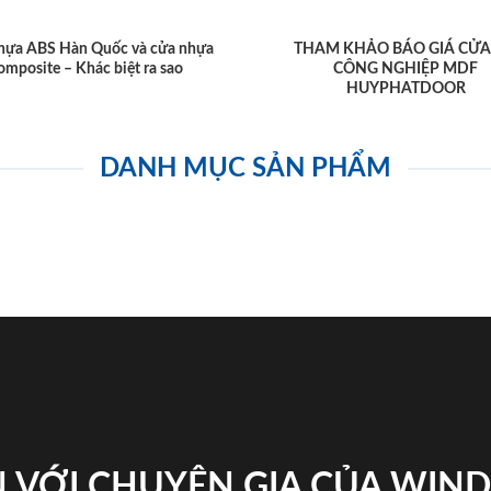
hựa ABS Hàn Quốc và cửa nhựa
THAM KHẢO BÁO GIÁ CỬA
omposite – Khác biệt ra sao
CÔNG NGHIỆP MDF
HUYPHATDOOR
DANH MỤC SẢN PHẨM
 VỚI CHUYÊN GIA CỦA WI