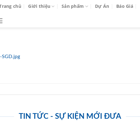
Trang chủ
Giới thiệu
Sản phẩm
Dự Án
Báo Giá
-SGD.jpg
TIN TỨC - SỰ KIỆN MỚI ĐƯA