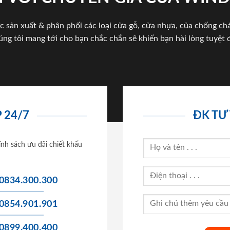
c sản xuất & phân phối các loại cửa gỗ, cửa nhựa, của chống c
úng tôi mang tới cho bạn chắc chắn sẽ khiến bạn hài lòng tuyệt đ
 24/7
ĐK TƯ
ính sách ưu đãi chiết khấu
0834.300.300
0854.901.901
0899.400.400