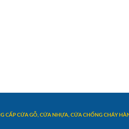
G CẤP CỬA GỖ, CỬA NHỰA, CỬA CHỐNG CHÁY HÀN