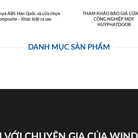
hựa ABS Hàn Quốc và cửa nhựa
THAM KHẢO BÁO GIÁ CỬA
omposite – Khác biệt ra sao
CÔNG NGHIỆP MDF
HUYPHATDOOR
DANH MỤC SẢN PHẨM
 VỚI CHUYÊN GIA CỦA WI