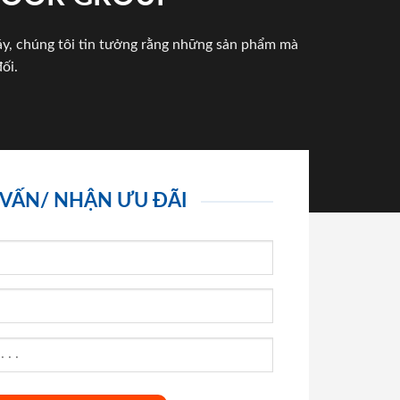
háy, chúng tôi tin tưởng rằng những sản phẩm mà
ối.
 VẤN/ NHẬN ƯU ĐÃI