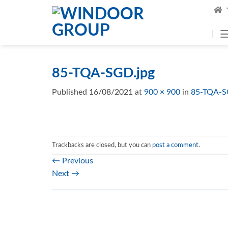
Skip
to
content
85-TQA-SGD.jpg
Published
16/08/2021
at
900 × 900
in
85-TQA-S
Trackbacks are closed, but you can
post a comment
.
←
Previous
Next
→