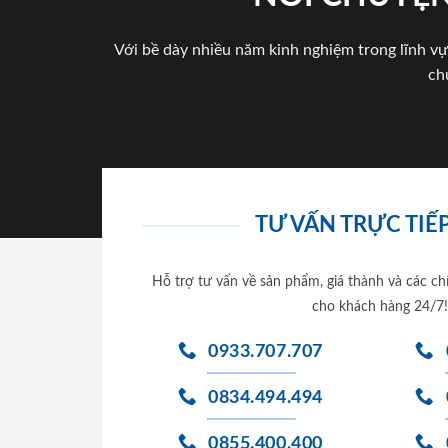
Với bề dày nhiều năm kinh nghiệm trong lĩnh vự
ch
TƯ VẤN TRỰC TIẾP
Hỗ trợ tư vấn về sản phẩm, giá thành và các ch
cho khách hàng 24/7!
0933.707.707
0834.494.494
0855.400.400