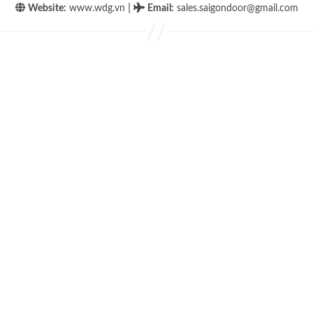
|
Website:
www.wdg.vn
Email
:
sales.saigondoor@gmail.com