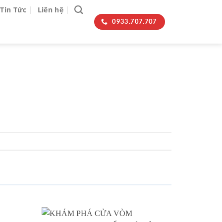
Tin Tức
Liên hệ
0933.707.707