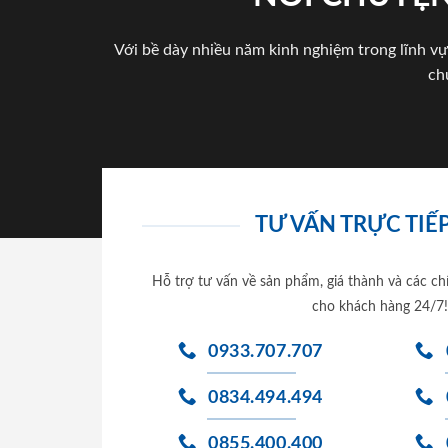
Với bề dày nhiều năm kinh nghiệm trong lĩnh vự
ch
TƯ VẤN TRỰC TIẾP
Hỗ trợ tư vấn về sản phẩm, giá thành và các ch
cho khách hàng 24/7!
0933.707.707
0834.494.494
0855.400.400