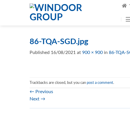
Skip
to
content
86-TQA-SGD.jpg
Published
16/08/2021
at
900 × 900
in
86-TQA-S
Trackbacks are closed, but you can
post a comment
.
←
Previous
Next
→