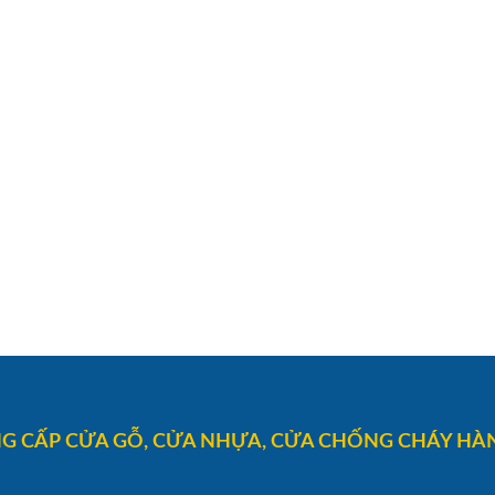
G CẤP CỬA GỖ, CỬA NHỰA, CỬA CHỐNG CHÁY HÀN