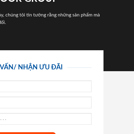
háy, chúng tôi tin tưởng rằng những sản phẩm mà
ối.
 VẤN/ NHẬN ƯU ĐÃI