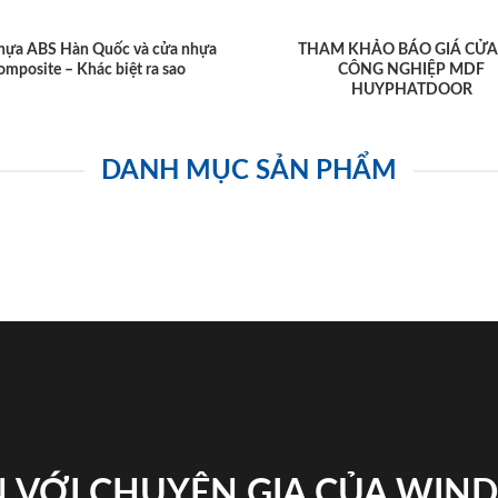
hựa ABS Hàn Quốc và cửa nhựa
THAM KHẢO BÁO GIÁ CỬA
omposite – Khác biệt ra sao
CÔNG NGHIỆP MDF
HUYPHATDOOR
DANH MỤC SẢN PHẨM
 VỚI CHUYÊN GIA CỦA WI