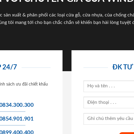
c sản xuất & phân phối các loại cửa gỗ, cửa nhựa, của chống c
úng tôi mang tới cho bạn chắc chắn sẽ khiến bạn hài lòng tuyệt đ
 24/7
ĐK TƯ
ính sách ưu đãi chiết khấu
0834.300.300
0854.901.901
0899.400.400