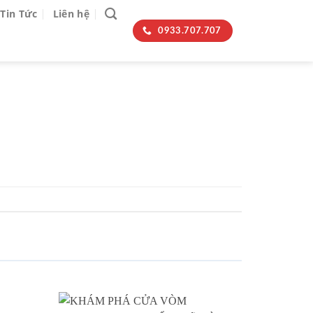
Tin Tức
Liên hệ
0933.707.707