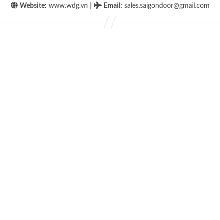
|
Website:
www.wdg.vn
Email
:
sales.saigondoor@gmail.com