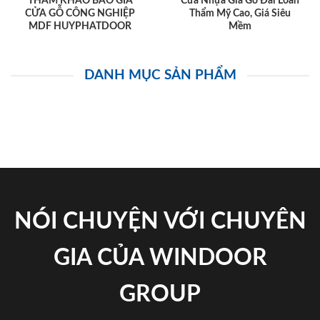
THAM KHẢO BÁO GIÁ
Cửa Nhựa Giả Gỗ Đài Loan
CỬA GỖ CÔNG NGHIỆP
Thẩm Mỹ Cao, Giá Siêu
MDF HUYPHATDOOR
Mềm
DANH MỤC SẢN PHẨM
NÓI CHUYỆN VỚI CHUYÊN
GIA CỦA WINDOOR
GROUP