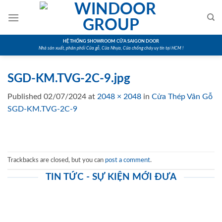
Skip
to
content
HỆ THỐNG SHOWROOM CỬA SAIGON DOOR
Nhà sản xuất, phân phối Cửa gỗ, Cửa Nhựa, Cửa chống cháy uy tín tại HCM !
SGD-KM.TVG-2C-9.jpg
Published
02/07/2024
at
2048 × 2048
in
Cửa Thép Vân Gỗ
SGD-KM.TVG-2C-9
Trackbacks are closed, but you can
post a comment
.
TIN TỨC - SỰ KIỆN MỚI ĐƯA