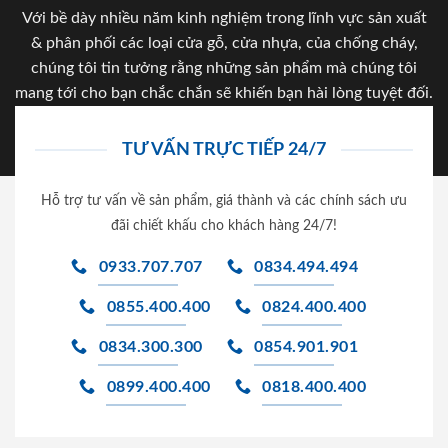
Với bề dày nhiều năm kinh nghiệm trong lĩnh vực sản xuất
& phân phối các loại cửa gỗ, cửa nhựa, của chống cháy,
chúng tôi tin tưởng rằng những sản phẩm mà chúng tôi
mang tới cho bạn chắc chắn sẽ khiến bạn hài lòng tuyệt đối.
TƯ VẤN TRỰC TIẾP 24/7
Hỗ trợ tư vấn về sản phẩm, giá thành và các chính sách ưu
đãi chiết khấu cho khách hàng 24/7!
0933.707.707
0834.494.494
0855.400.400
0824.400.400
0834.300.300
0854.901.901
0899.400.400
0818.400.400