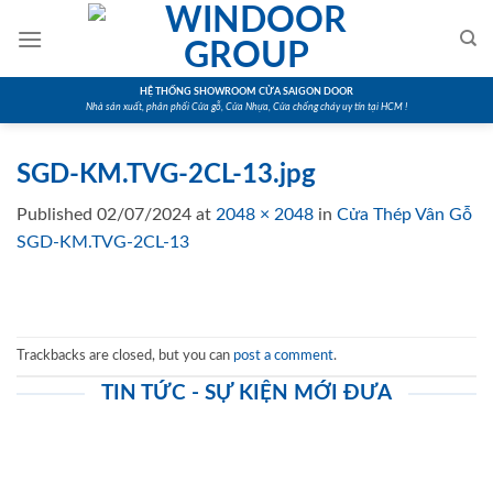
Skip
to
content
HỆ THỐNG SHOWROOM CỬA SAIGON DOOR
Nhà sản xuất, phân phối Cửa gỗ, Cửa Nhựa, Cửa chống cháy uy tín tại HCM !
SGD-KM.TVG-2CL-13.jpg
Published
02/07/2024
at
2048 × 2048
in
Cửa Thép Vân Gỗ
SGD-KM.TVG-2CL-13
Trackbacks are closed, but you can
post a comment
.
TIN TỨC - SỰ KIỆN MỚI ĐƯA