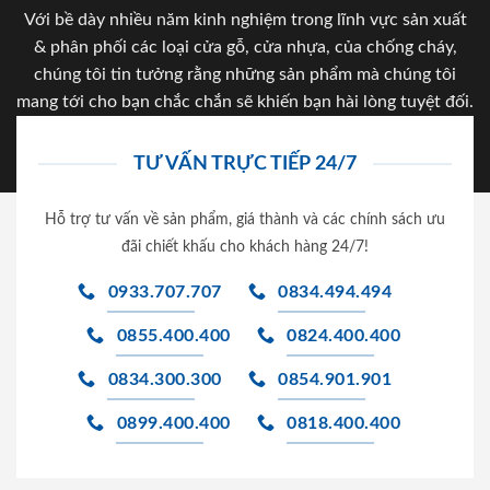
Với bề dày nhiều năm kinh nghiệm trong lĩnh vực sản xuất
& phân phối các loại cửa gỗ, cửa nhựa, của chống cháy,
chúng tôi tin tưởng rằng những sản phẩm mà chúng tôi
mang tới cho bạn chắc chắn sẽ khiến bạn hài lòng tuyệt đối.
TƯ VẤN TRỰC TIẾP 24/7
Hỗ trợ tư vấn về sản phẩm, giá thành và các chính sách ưu
đãi chiết khấu cho khách hàng 24/7!
0933.707.707
0834.494.494
0855.400.400
0824.400.400
0834.300.300
0854.901.901
0899.400.400
0818.400.400