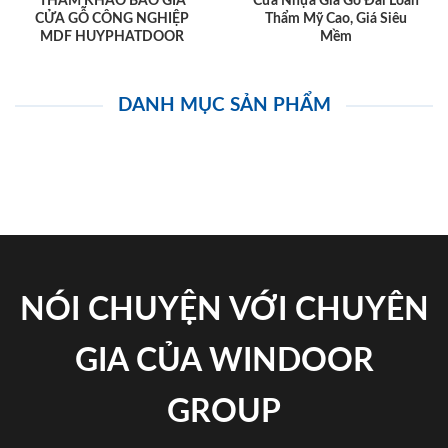
THAM KHẢO BÁO GIÁ
Cửa Nhựa Giả Gỗ Đài Loan
CỬA GỖ CÔNG NGHIỆP
Thẩm Mỹ Cao, Giá Siêu
MDF HUYPHATDOOR
Mềm
DANH MỤC SẢN PHẨM
NÓI CHUYỆN VỚI CHUYÊN
GIA CỦA WINDOOR
GROUP