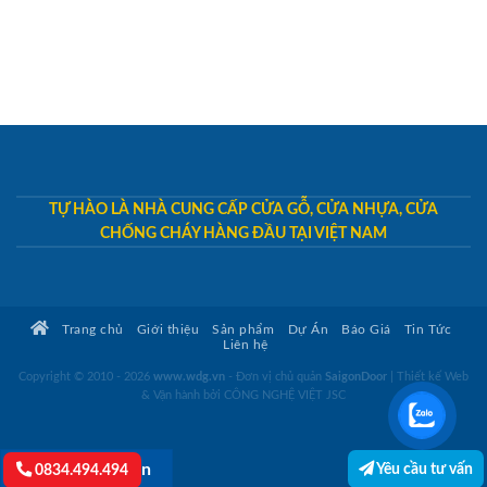
TỰ HÀO LÀ NHÀ CUNG CẤP CỬA GỖ, CỬA NHỰA, CỬA
CHỐNG CHÁY HÀNG ĐẦU TẠI VIỆT NAM
Trang chủ
Giới thiệu
Sản phẩm
Dự Án
Báo Giá
Tin Tức
Liên hệ
Copyright © 2010 - 2026
www.wdg.vn
- Đơn vị chủ quản
SaigonDoor
|
Thiết kế Web
& Vận hành bởi CÔNG NGHỆ VIỆT JSC
Yêu cầu tư vấn
Lightbox button
0834.494.494