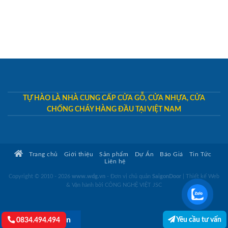
TỰ HÀO LÀ NHÀ CUNG CẤP CỬA GỖ, CỬA NHỰA, CỬA
CHỐNG CHÁY HÀNG ĐẦU TẠI VIỆT NAM
Trang chủ
Giới thiệu
Sản phẩm
Dự Án
Báo Giá
Tin Tức
Liên hệ
Copyright © 2010 - 2026
www.wdg.vn
- Đơn vị chủ quản
SaigonDoor
|
Thiết kế Web
& Vận hành bởi CÔNG NGHỆ VIỆT JSC
Yêu cầu tư vấn
Lightbox button
0834.494.494