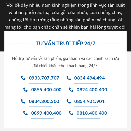
Với bề dày nhiều năm kinh nghiệm trong lĩnh vực sản xuất
& phân phối các loại cửa gỗ, cửa nhựa, của chống cháy,
chúng tôi tin tưởng rằng những sản phẩm mà chúng tôi
mang tới cho bạn chắc chắn sẽ khiến bạn hài lòng tuyệt đối.
TƯ VẤN TRỰC TIẾP 24/7
Hỗ trợ tư vấn về sản phẩm, giá thành và các chính sách ưu
đãi chiết khấu cho khách hàng 24/7!
0933.707.707
0834.494.494
0855.400.400
0824.400.400
0834.300.300
0854.901.901
0899.400.400
0818.400.400