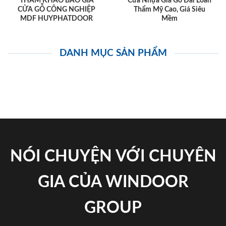
THAM KHẢO BÁO GIÁ
Cửa Nhựa Giả Gỗ Đài Loan
CỬA GỖ CÔNG NGHIỆP
Thẩm Mỹ Cao, Giá Siêu
MDF HUYPHATDOOR
Mềm
DANH MỤC SẢN PHẨM
NÓI CHUYỆN VỚI CHUYÊN
GIA CỦA WINDOOR
GROUP