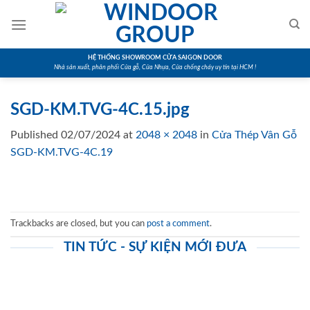
Skip
to
content
HỆ THỐNG SHOWROOM CỬA SAIGON DOOR
Nhà sản xuất, phân phối Cửa gỗ, Cửa Nhựa, Cửa chống cháy uy tín tại HCM !
SGD-KM.TVG-4C.15.jpg
Published
02/07/2024
at
2048 × 2048
in
Cửa Thép Vân Gỗ
SGD-KM.TVG-4C.19
Trackbacks are closed, but you can
post a comment
.
TIN TỨC - SỰ KIỆN MỚI ĐƯA