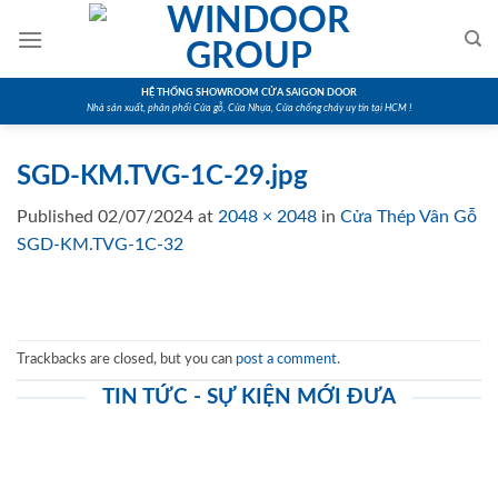
Skip
to
content
HỆ THỐNG SHOWROOM CỬA SAIGON DOOR
Nhà sản xuất, phân phối Cửa gỗ, Cửa Nhựa, Cửa chống cháy uy tín tại HCM !
SGD-KM.TVG-1C-29.jpg
Published
02/07/2024
at
2048 × 2048
in
Cửa Thép Vân Gỗ
SGD-KM.TVG-1C-32
Trackbacks are closed, but you can
post a comment
.
TIN TỨC - SỰ KIỆN MỚI ĐƯA