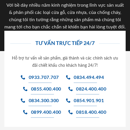
Với bề dày nhiều năm kinh nghiệm trong lĩnh vực sản xuất
& phân phối các loại cửa gỗ, cửa nhựa, của chống cháy,
chúng tôi tin tưởng rằng những sản phẩm mà chúng tôi
mang tới cho bạn chắc chắn sẽ khiến bạn hài lòng tuyệt đối.
TƯ VẤN TRỰC TIẾP 24/7
Hỗ trợ tư vấn về sản phẩm, giá thành và các chính sách ưu
đãi chiết khấu cho khách hàng 24/7!
0933.707.707
0834.494.494
0855.400.400
0824.400.400
0834.300.300
0854.901.901
0899.400.400
0818.400.400