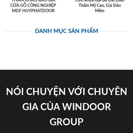
THAM KHẢO BÁO GIÁ
Cửa Nhựa Giả Gỗ Đài Loan
CỬA GỖ CÔNG NGHIỆP
Thẩm Mỹ Cao, Giá Siêu
MDF HUYPHATDOOR
Mềm
DANH MỤC SẢN PHẨM
NÓI CHUYỆN VỚI CHUYÊN
GIA CỦA WINDOOR
GROUP