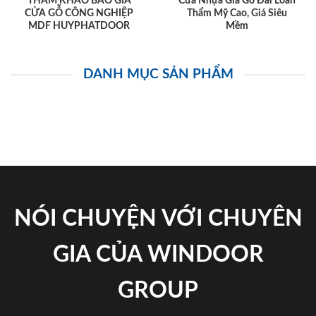
THAM KHẢO BÁO GIÁ
Cửa Nhựa Giả Gỗ Đài Loan
CỬA GỖ CÔNG NGHIỆP
Thẩm Mỹ Cao, Giá Siêu
MDF HUYPHATDOOR
Mềm
DANH MỤC SẢN PHẨM
NÓI CHUYỆN VỚI CHUYÊN
GIA CỦA WINDOOR
GROUP