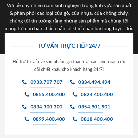
Với bề dày nhiều năm kinh nghiệm trong lĩnh vực sản xuất
& phân phối các loại cửa gỗ, cửa nhựa, của chống cháy,
chúng tôi tin tưởng rằng những sản phẩm mà chúng tôi
mang tới cho bạn chắc chắn sẽ khiến bạn hài lòng tuyệt đối.
TƯ VẤN TRỰC TIẾP 24/7
Hỗ trợ tư vấn về sản phẩm, giá thành và các chính sách ưu
đãi chiết khấu cho khách hàng 24/7!
0933.707.707
0834.494.494
0855.400.400
0824.400.400
0834.300.300
0854.901.901
0899.400.400
0818.400.400