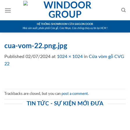
Skip
to
content
HỆ THỐNG SHOWROOM CỬA SAIGON DOOR
Nhà sản xuất, phân phối Cửa gỗ, Cửa Nhựa, Cửa chống cháy uy tín tại HCM !
cua-vom-22.png.jpg
Published
02/07/2024
at
1024 × 1024
in
Cửa vòm gỗ CVG
22
Trackbacks are closed, but you can
post a comment
.
TIN TỨC - SỰ KIỆN MỚI ĐƯA