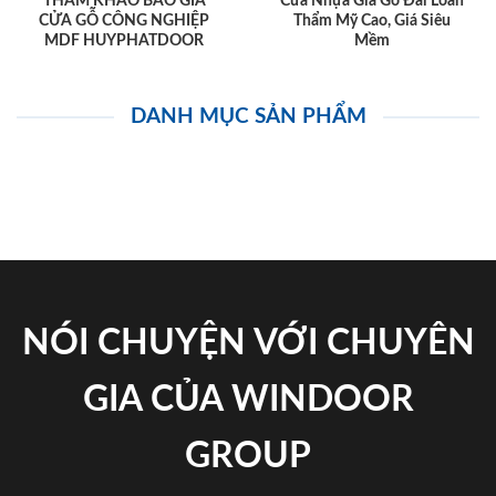
THAM KHẢO BÁO GIÁ
Cửa Nhựa Giả Gỗ Đài Loan
CỬA GỖ CÔNG NGHIỆP
Thẩm Mỹ Cao, Giá Siêu
MDF HUYPHATDOOR
Mềm
DANH MỤC SẢN PHẨM
NÓI CHUYỆN VỚI CHUYÊN
GIA CỦA WINDOOR
GROUP