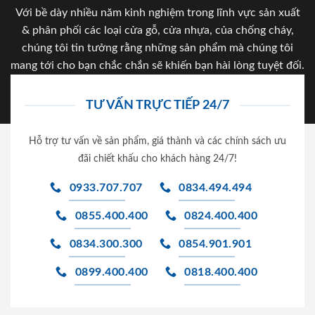
Với bề dày nhiều năm kinh nghiệm trong lĩnh vực sản xuất
& phân phối các loại cửa gỗ, cửa nhựa, của chống cháy,
chúng tôi tin tưởng rằng những sản phẩm mà chúng tôi
mang tới cho bạn chắc chắn sẽ khiến bạn hài lòng tuyệt đối.
TƯ VẤN TRỰC TIẾP 24/7
Hỗ trợ tư vấn về sản phẩm, giá thành và các chính sách ưu
đãi chiết khấu cho khách hàng 24/7!
0933.707.707
0834.494.494
0855.400.400
0824.400.400
0834.300.300
0854.901.901
0899.400.400
0818.400.400