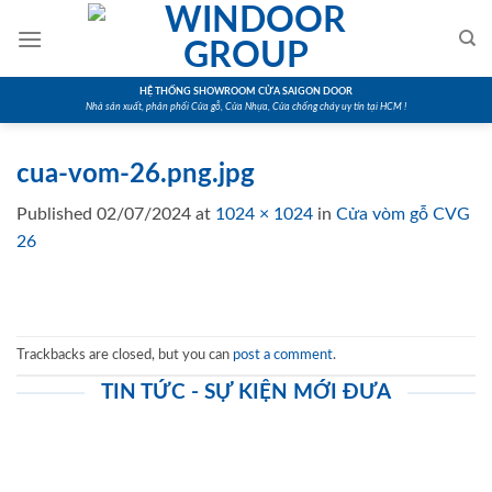
Skip
to
content
HỆ THỐNG SHOWROOM CỬA SAIGON DOOR
Nhà sản xuất, phân phối Cửa gỗ, Cửa Nhựa, Cửa chống cháy uy tín tại HCM !
cua-vom-26.png.jpg
Published
02/07/2024
at
1024 × 1024
in
Cửa vòm gỗ CVG
26
Trackbacks are closed, but you can
post a comment
.
TIN TỨC - SỰ KIỆN MỚI ĐƯA