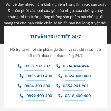
Với bề dày nhiều năm kinh nghiệm trong lĩnh vực sản xuất
& phân phối các loại cửa gỗ, cửa nhựa, của chống cháy,
chúng tôi tin tưởng rằng những sản phẩm mà chúng tôi
mang tới cho bạn chắc chắn sẽ khiến bạn hài lòng tuyệt đối.
TƯ VẤN TRỰC TIẾP 24/7
Hỗ trợ tư vấn về sản phẩm, giá thành và các chính sách ưu
đãi chiết khấu cho khách hàng 24/7!
0933.707.707
0834.494.494
0855.400.400
0824.400.400
0834.300.300
0854.901.901
0899.400.400
0818.400.400