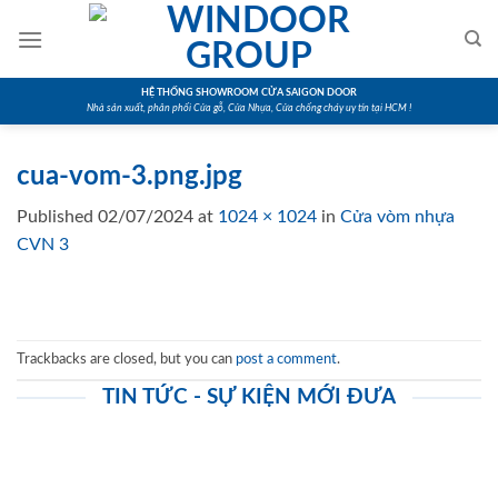
Skip
to
content
HỆ THỐNG SHOWROOM CỬA SAIGON DOOR
Nhà sản xuất, phân phối Cửa gỗ, Cửa Nhựa, Cửa chống cháy uy tín tại HCM !
cua-vom-3.png.jpg
Published
02/07/2024
at
1024 × 1024
in
Cửa vòm nhựa
CVN 3
Trackbacks are closed, but you can
post a comment
.
TIN TỨC - SỰ KIỆN MỚI ĐƯA