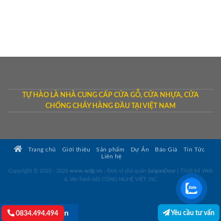
TỰ HÀO LÀ NHÀ CUNG CẤP CỬA GỖ, CỬA NHỰA, CỬA
CHỐNG CHÁY HÀNG ĐẦU TẠI VIỆT NAM
Trang chủ
Giới thiệu
Sản phẩm
Dự Án
Báo Giá
Tin Tức
Liên hệ
Copyright © 2010 - 2026
www.wdg.vn
- Đơn vị chủ quản
SaigonDoor
|
Thiết kế Web
& Vận hành bởi CÔNG NGHỆ VIỆT JSC
Yêu cầu tư vấn
Lightbox button
0834.494.494