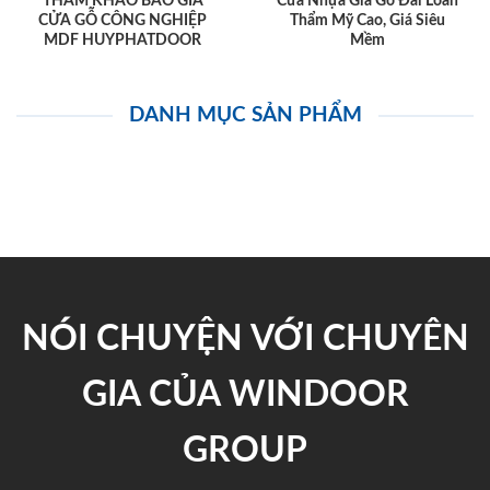
THAM KHẢO BÁO GIÁ
Cửa Nhựa Giả Gỗ Đài Loan
CỬA GỖ CÔNG NGHIỆP
Thẩm Mỹ Cao, Giá Siêu
MDF HUYPHATDOOR
Mềm
DANH MỤC SẢN PHẨM
NÓI CHUYỆN VỚI CHUYÊN
GIA CỦA WINDOOR
GROUP