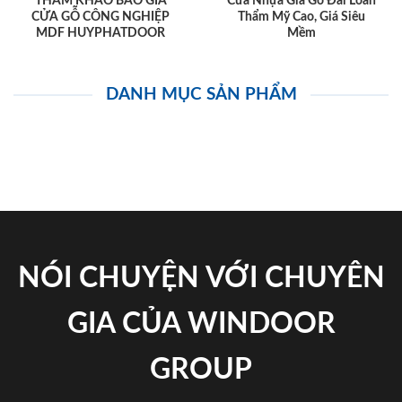
THAM KHẢO BÁO GIÁ
Cửa Nhựa Giả Gỗ Đài Loan
CỬA GỖ CÔNG NGHIỆP
Thẩm Mỹ Cao, Giá Siêu
MDF HUYPHATDOOR
Mềm
DANH MỤC SẢN PHẨM
NÓI CHUYỆN VỚI CHUYÊN
GIA CỦA WINDOOR
GROUP