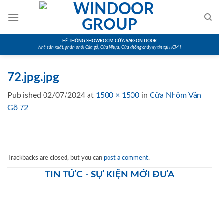
Skip
to
content
HỆ THỐNG SHOWROOM CỬA SAIGON DOOR
Nhà sản xuất, phân phối Cửa gỗ, Cửa Nhựa, Cửa chống cháy uy tín tại HCM !
72.jpg.jpg
Published
02/07/2024
at
1500 × 1500
in
Cửa Nhôm Vân
Gỗ 72
Trackbacks are closed, but you can
post a comment
.
TIN TỨC - SỰ KIỆN MỚI ĐƯA