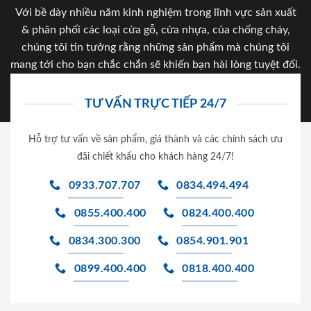
Với bề dày nhiều năm kinh nghiệm trong lĩnh vực sản xuất
& phân phối các loại cửa gỗ, cửa nhựa, của chống cháy,
chúng tôi tin tưởng rằng những sản phẩm mà chúng tôi
mang tới cho bạn chắc chắn sẽ khiến bạn hài lòng tuyệt đối.
TƯ VẤN TRỰC TIẾP 24/7
Hỗ trợ tư vấn về sản phẩm, giá thành và các chính sách ưu
đãi chiết khấu cho khách hàng 24/7!
0933.707.707
0834.494.494
0855.400.400
0824.400.400
0834.300.300
0854.901.901
0899.400.400
0818.400.400