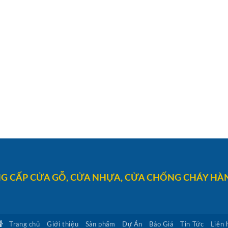
G CẤP CỬA GỖ, CỬA NHỰA, CỬA CHỐNG CHÁY HÀN
Trang chủ
Giới thiệu
Sản phẩm
Dự Án
Báo Giá
Tin Tức
Liên 