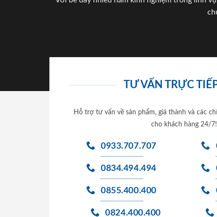
Với bề dày nhiều năm kinh nghiệm trong lĩnh vự
ch
TƯ VẤN TRỰC TIẾP
Hỗ trợ tư vấn về sản phẩm, giá thành và các ch
cho khách hàng 24/7!
0933.707.707
0834.494.494
0855.400.400
0824.400.400