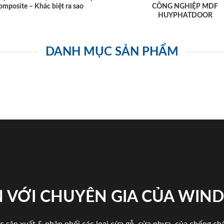
omposite – Khác biệt ra sao
CÔNG NGHIỆP MDF
HUYPHATDOOR
DANH MỤC SẢN PHẨM
 VỚI CHUYÊN GIA CỦA WI