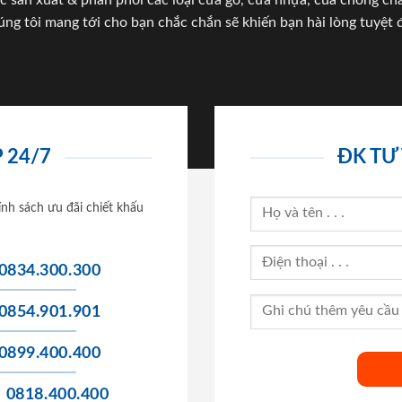
c sản xuất & phân phối các loại cửa gỗ, cửa nhựa, của chống c
úng tôi mang tới cho bạn chắc chắn sẽ khiến bạn hài lòng tuyệt đ
 24/7
ĐK TƯ
ính sách ưu đãi chiết khấu
0834.300.300
0854.901.901
0899.400.400
0818.400.400