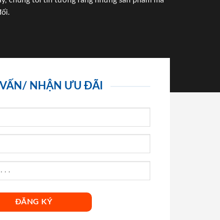
háy, chúng tôi tin tưởng rằng những sản phẩm mà
ối.
 VẤN/ NHẬN ƯU ĐÃI