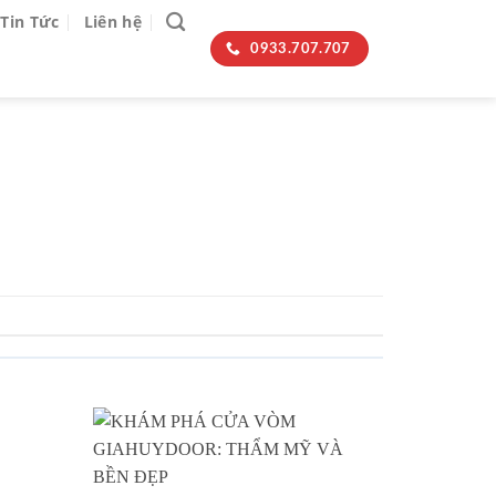
Tin Tức
Liên hệ
0933.707.707