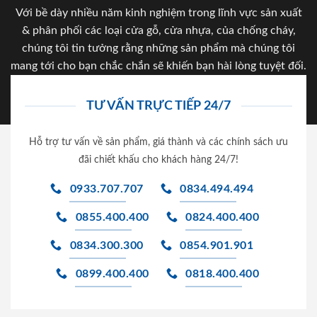
Với bề dày nhiều năm kinh nghiệm trong lĩnh vực sản xuất
& phân phối các loại cửa gỗ, cửa nhựa, của chống cháy,
chúng tôi tin tưởng rằng những sản phẩm mà chúng tôi
mang tới cho bạn chắc chắn sẽ khiến bạn hài lòng tuyệt đối.
TƯ VẤN TRỰC TIẾP 24/7
Hỗ trợ tư vấn về sản phẩm, giá thành và các chính sách ưu
đãi chiết khấu cho khách hàng 24/7!
0933.707.707
0834.494.494
0855.400.400
0824.400.400
0834.300.300
0854.901.901
0899.400.400
0818.400.400