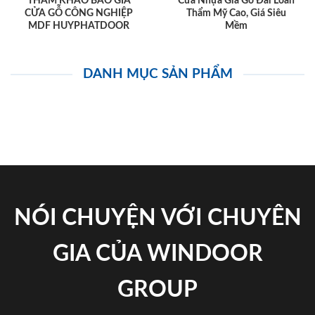
THAM KHẢO BÁO GIÁ
Cửa Nhựa Giả Gỗ Đài Loan
CỬA GỖ CÔNG NGHIỆP
Thẩm Mỹ Cao, Giá Siêu
MDF HUYPHATDOOR
Mềm
DANH MỤC SẢN PHẨM
NÓI CHUYỆN VỚI CHUYÊN
GIA CỦA WINDOOR
GROUP