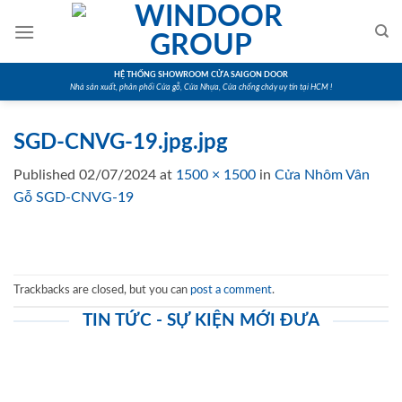
Skip
to
content
HỆ THỐNG SHOWROOM CỬA SAIGON DOOR
Nhà sản xuất, phân phối Cửa gỗ, Cửa Nhựa, Cửa chống cháy uy tín tại HCM !
SGD-CNVG-19.jpg.jpg
Published
02/07/2024
at
1500 × 1500
in
Cửa Nhôm Vân
Gỗ SGD-CNVG-19
Trackbacks are closed, but you can
post a comment
.
TIN TỨC - SỰ KIỆN MỚI ĐƯA