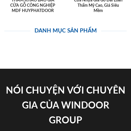
THAM KHẢO BÁO GIÁ
Cửa Nhựa Giả Gỗ Đài Loan
CỬA GỖ CÔNG NGHIỆP
Thẩm Mỹ Cao, Giá Siêu
MDF HUYPHATDOOR
Mềm
DANH MỤC SẢN PHẨM
NÓI CHUYỆN VỚI CHUYÊN
GIA CỦA WINDOOR
GROUP