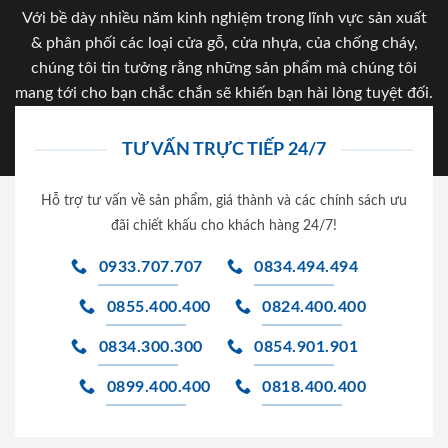
Với bề dày nhiều năm kinh nghiệm trong lĩnh vực sản xuất
& phân phối các loại cửa gỗ, cửa nhựa, của chống cháy,
chúng tôi tin tưởng rằng những sản phẩm mà chúng tôi
mang tới cho bạn chắc chắn sẽ khiến bạn hài lòng tuyệt đối.
TƯ VẤN TRỰC TIẾP 24/7
Hỗ trợ tư vấn về sản phẩm, giá thành và các chính sách ưu
đãi chiết khấu cho khách hàng 24/7!
0933.707.707
0834.494.494
0855.400.400
0824.400.400
0834.300.300
0854.901.901
0899.400.400
0818.400.400