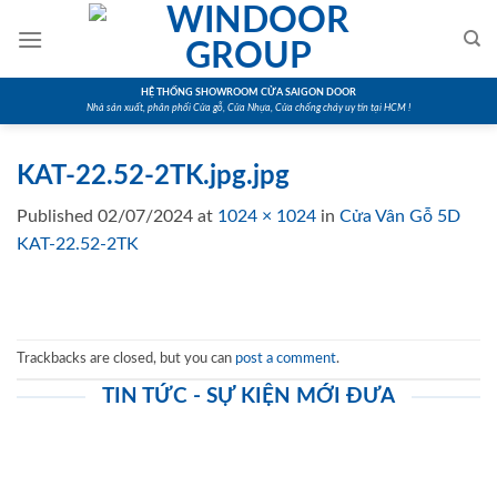
Skip
to
content
HỆ THỐNG SHOWROOM CỬA SAIGON DOOR
Nhà sản xuất, phân phối Cửa gỗ, Cửa Nhựa, Cửa chống cháy uy tín tại HCM !
KAT-22.52-2TK.jpg.jpg
Published
02/07/2024
at
1024 × 1024
in
Cửa Vân Gỗ 5D
KAT-22.52-2TK
Trackbacks are closed, but you can
post a comment
.
TIN TỨC - SỰ KIỆN MỚI ĐƯA