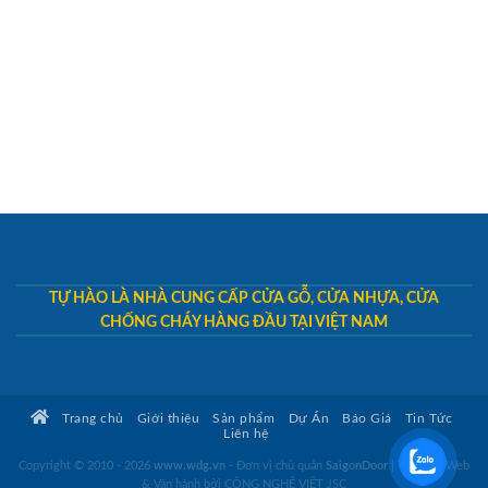
TỰ HÀO LÀ NHÀ CUNG CẤP CỬA GỖ, CỬA NHỰA, CỬA
CHỐNG CHÁY HÀNG ĐẦU TẠI VIỆT NAM
Trang chủ
Giới thiệu
Sản phẩm
Dự Án
Báo Giá
Tin Tức
Liên hệ
Copyright © 2010 - 2026
www.wdg.vn
- Đơn vị chủ quản
SaigonDoor
|
Thiết kế Web
& Vận hành bởi CÔNG NGHỆ VIỆT JSC