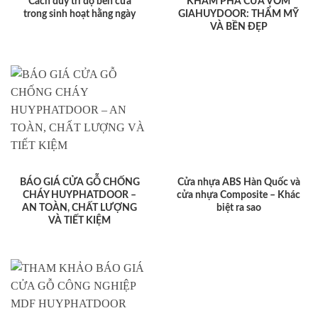
Cách duy trì độ bền cửa
KHÁM PHÁ CỬA VÒM
trong sinh hoạt hằng ngày
GIAHUYDOOR: THẨM MỸ
VÀ BỀN ĐẸP
BÁO GIÁ CỬA GỖ CHỐNG
Cửa nhựa ABS Hàn Quốc và
CHÁY HUYPHATDOOR –
cửa nhựa Composite – Khác
AN TOÀN, CHẤT LƯỢNG
biệt ra sao
VÀ TIẾT KIỆM