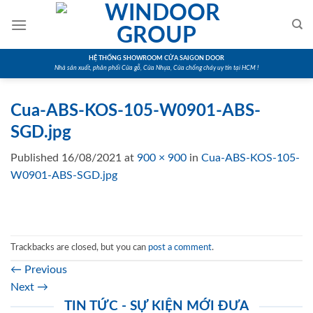
Skip
to
content
HỆ THỐNG SHOWROOM CỬA SAIGON DOOR
Nhà sản xuất, phân phối Cửa gỗ, Cửa Nhựa, Cửa chống cháy uy tín tại HCM !
Cua-ABS-KOS-105-W0901-ABS-
SGD.jpg
Published
16/08/2021
at
900 × 900
in
Cua-ABS-KOS-105-
W0901-ABS-SGD.jpg
Trackbacks are closed, but you can
post a comment
.
←
Previous
Next
→
TIN TỨC - SỰ KIỆN MỚI ĐƯA