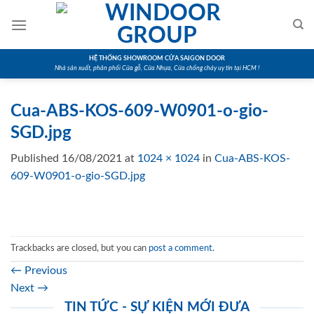
Skip
to
content
HỆ THỐNG SHOWROOM CỬA SAIGON DOOR
Nhà sản xuất, phân phối Cửa gỗ, Cửa Nhựa, Cửa chống cháy uy tín tại HCM !
Cua-ABS-KOS-609-W0901-o-gio-
SGD.jpg
Published
16/08/2021
at
1024 × 1024
in
Cua-ABS-KOS-
609-W0901-o-gio-SGD.jpg
Trackbacks are closed, but you can
post a comment
.
←
Previous
Next
→
TIN TỨC - SỰ KIỆN MỚI ĐƯA