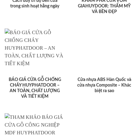
Cách duy trì độ bền cửa
KHÁM PHÁ CỬA VÒM
trong sinh hoạt hằng ngày
GIAHUYDOOR: THẨM MỸ
VÀ BỀN ĐẸP
BÁO GIÁ CỬA GỖ CHỐNG
Cửa nhựa ABS Hàn Quốc và
CHÁY HUYPHATDOOR –
cửa nhựa Composite – Khác
AN TOÀN, CHẤT LƯỢNG
biệt ra sao
VÀ TIẾT KIỆM