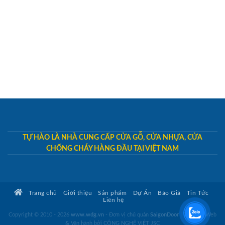
TỰ HÀO LÀ NHÀ CUNG CẤP CỬA GỖ, CỬA NHỰA, CỬA
CHỐNG CHÁY HÀNG ĐẦU TẠI VIỆT NAM
Trang chủ
Giới thiệu
Sản phẩm
Dự Án
Báo Giá
Tin Tức
Liên hệ
Copyright © 2010 - 2026
www.wdg.vn
- Đơn vị chủ quản
SaigonDoor
|
Thiết kế Web
& Vận hành bởi CÔNG NGHỆ VIỆT JSC