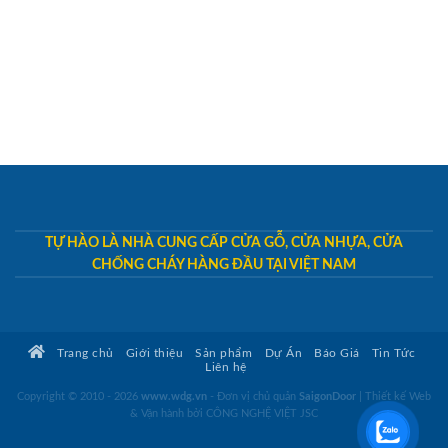
TỰ HÀO LÀ NHÀ CUNG CẤP CỬA GỖ, CỬA NHỰA, CỬA
CHỐNG CHÁY HÀNG ĐẦU TẠI VIỆT NAM
Trang chủ
Giới thiệu
Sản phẩm
Dự Án
Báo Giá
Tin Tức
Liên hệ
Copyright © 2010 - 2026
www.wdg.vn
- Đơn vị chủ quản
SaigonDoor
|
Thiết kế Web
& Vận hành bởi CÔNG NGHỆ VIỆT JSC