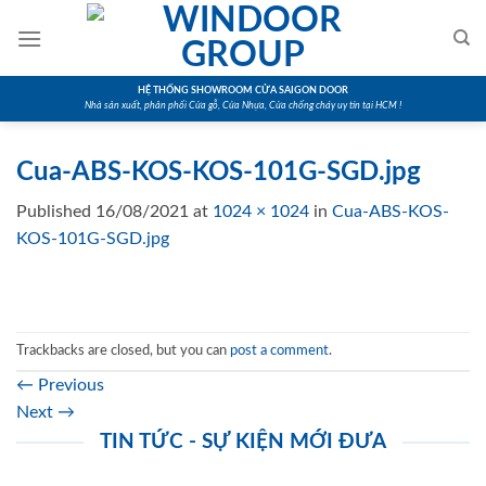
Skip
to
content
HỆ THỐNG SHOWROOM CỬA SAIGON DOOR
Nhà sản xuất, phân phối Cửa gỗ, Cửa Nhựa, Cửa chống cháy uy tín tại HCM !
Cua-ABS-KOS-KOS-101G-SGD.jpg
Published
16/08/2021
at
1024 × 1024
in
Cua-ABS-KOS-
KOS-101G-SGD.jpg
Trackbacks are closed, but you can
post a comment
.
←
Previous
Next
→
TIN TỨC - SỰ KIỆN MỚI ĐƯA