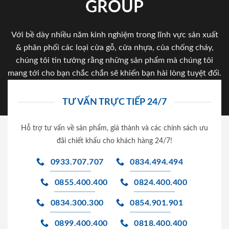
GROUP
Với bề dày nhiều năm kinh nghiệm trong lĩnh vực sản xuất
& phân phối các loại cửa gỗ, cửa nhựa, của chống cháy,
chúng tôi tin tưởng rằng những sản phẩm mà chúng tôi
mang tới cho bạn chắc chắn sẽ khiến bạn hài lòng tuyệt đối.
TƯ VẤN TRỰC TIẾP 24/7
Hỗ trợ tư vấn về sản phẩm, giá thành và các chính sách ưu
đãi chiết khấu cho khách hàng 24/7!
0933.707.707
0834.494.494
0855.400.400
0824.400.400
0834.300.300
0854.901.901
0899.400.400
0818.400.400