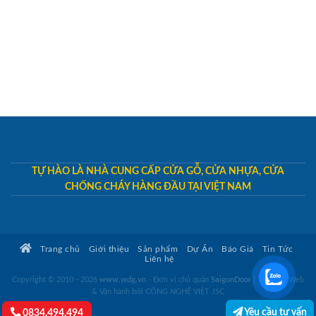
TỰ HÀO LÀ NHÀ CUNG CẤP CỬA GỖ, CỬA NHỰA, CỬA
CHỐNG CHÁY HÀNG ĐẦU TẠI VIỆT NAM
Trang chủ
Giới thiệu
Sản phẩm
Dự Án
Báo Giá
Tin Tức
Liên hệ
Copyright © 2010 - 2026
www.wdg.vn
- Đơn vị chủ quản
SaigonDoor
|
Thiết kế Web
& Vận hành bởi CÔNG NGHỆ VIỆT JSC
Yêu cầu tư vấn
0834.494.494