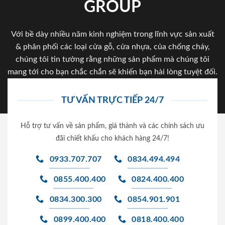
GROUP
Với bề dày nhiều năm kinh nghiệm trong lĩnh vực sản xuất
& phân phối các loại cửa gỗ, cửa nhựa, của chống cháy,
chúng tôi tin tưởng rằng những sản phẩm mà chúng tôi
mang tới cho bạn chắc chắn sẽ khiến bạn hài lòng tuyệt đối.
TƯ VẤN TRỰC TIẾP 24/7
Hỗ trợ tư vấn về sản phẩm, giá thành và các chính sách ưu
đãi chiết khấu cho khách hàng 24/7!
0933.707.707
0834.494.494
0855.400.400
0824.400.400
0834.300.300
0854.901.901
0899.400.400
0818.400.400