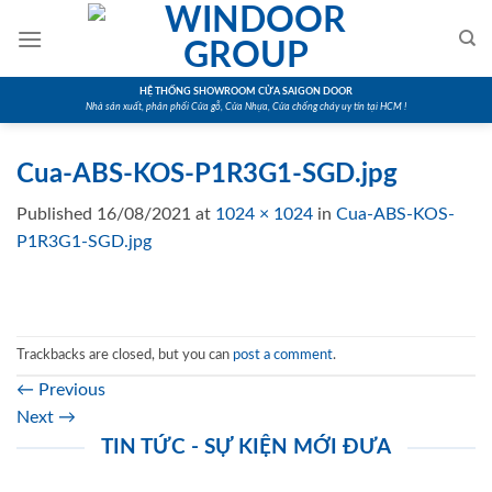
Skip
to
content
HỆ THỐNG SHOWROOM CỬA SAIGON DOOR
Nhà sản xuất, phân phối Cửa gỗ, Cửa Nhựa, Cửa chống cháy uy tín tại HCM !
Cua-ABS-KOS-P1R3G1-SGD.jpg
Published
16/08/2021
at
1024 × 1024
in
Cua-ABS-KOS-
P1R3G1-SGD.jpg
Trackbacks are closed, but you can
post a comment
.
←
Previous
Next
→
TIN TỨC - SỰ KIỆN MỚI ĐƯA