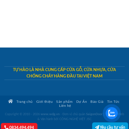
TỰ HÀO LÀ NHÀ CUNG CẤP CỬA GỖ, CỬA NHỰA, CỬA
CHỐNG CHÁY HÀNG ĐẦU TẠI VIỆT NAM
Trang chủ
Giới thiệu
Sản phẩm
Dự Án
Báo Giá
Tin Tức
Liên hệ
Copyright © 2010 - 2026
www.wdg.vn
- Đơn vị chủ quản
SaigonDoor
|
Thiết kế Web
& Vận hành bởi CÔNG NGHỆ VIỆT JSC
Yêu cầu tư vấn
0834.494.494