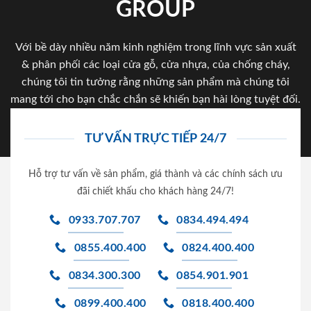
GROUP
Với bề dày nhiều năm kinh nghiệm trong lĩnh vực sản xuất
& phân phối các loại cửa gỗ, cửa nhựa, của chống cháy,
chúng tôi tin tưởng rằng những sản phẩm mà chúng tôi
mang tới cho bạn chắc chắn sẽ khiến bạn hài lòng tuyệt đối.
TƯ VẤN TRỰC TIẾP 24/7
Hỗ trợ tư vấn về sản phẩm, giá thành và các chính sách ưu
đãi chiết khấu cho khách hàng 24/7!
0933.707.707
0834.494.494
0855.400.400
0824.400.400
0834.300.300
0854.901.901
0899.400.400
0818.400.400