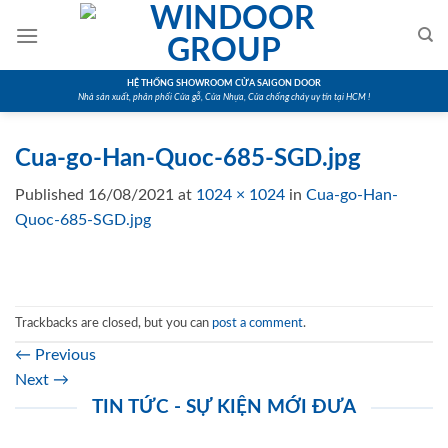
Skip
to
content
HỆ THỐNG SHOWROOM CỬA SAIGON DOOR
Nhà sản xuất, phân phối Cửa gỗ, Cửa Nhựa, Cửa chống cháy uy tín tại HCM !
Cua-go-Han-Quoc-685-SGD.jpg
Published
16/08/2021
at
1024 × 1024
in
Cua-go-Han-
Quoc-685-SGD.jpg
Trackbacks are closed, but you can
post a comment
.
←
Previous
Next
→
TIN TỨC - SỰ KIỆN MỚI ĐƯA