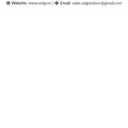
|
Website:
www.wdg.vn
Email
:
sales.saigondoor@gmail.com