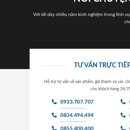
Với bề dày nhiều năm kinh nghiệm trong lĩnh vự
ch
TƯ VẤN TRỰC TIẾP
Hỗ trợ tư vấn về sản phẩm, giá thành và các ch
cho khách hàng 24/7!
0933.707.707
0834.494.494
0855.400.400