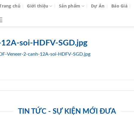
Trang chủ
Giới thiệu
Sản phẩm
Dự Án
Báo Giá
-12A-soi-HDFV-SGD.jpg
DF-Veneer-2-canh-12A-soi-HDFV-SGD.jpg
TIN TỨC - SỰ KIỆN MỚI ĐƯA