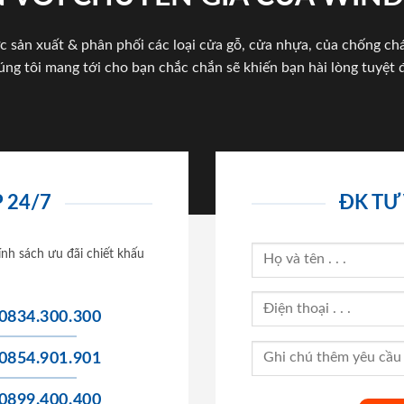
c sản xuất & phân phối các loại cửa gỗ, cửa nhựa, của chống c
úng tôi mang tới cho bạn chắc chắn sẽ khiến bạn hài lòng tuyệt đ
 24/7
ĐK TƯ
ính sách ưu đãi chiết khấu
0834.300.300
0854.901.901
0899.400.400