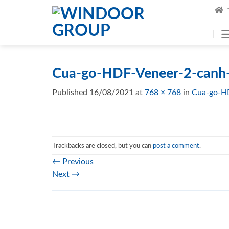
Skip
to
content
Cua-go-HDF-Veneer-2-canh
Published
16/08/2021
at
768 × 768
in
Cua-go-H
Trackbacks are closed, but you can
post a comment
.
←
Previous
Next
→