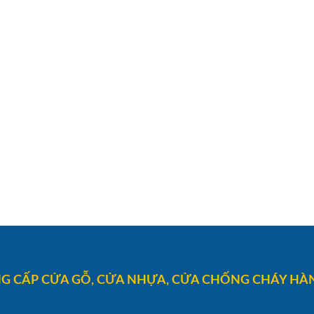
G CẤP CỬA GỖ, CỬA NHỰA, CỬA CHỐNG CHÁY HÀN