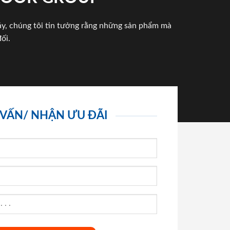
háy, chúng tôi tin tưởng rằng những sản phẩm mà
ối.
 VẤN/ NHẬN ƯU ĐÃI