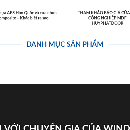
hựa ABS Hàn Quốc và cửa nhựa
THAM KHẢO BÁO GIÁ CỬA
omposite – Khác biệt ra sao
CÔNG NGHIỆP MDF
HUYPHATDOOR
DANH MỤC SẢN PHẨM
 VỚI CHUYÊN GIA CỦA WI