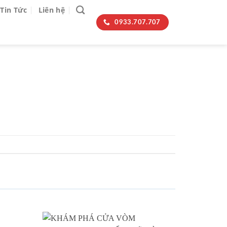
Tin Tức
Liên hệ
0933.707.707