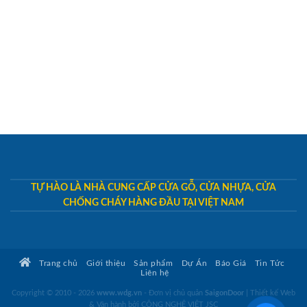
TỰ HÀO LÀ NHÀ CUNG CẤP CỬA GỖ, CỬA NHỰA, CỬA
CHỐNG CHÁY HÀNG ĐẦU TẠI VIỆT NAM
Trang chủ
Giới thiệu
Sản phẩm
Dự Án
Báo Giá
Tin Tức
Liên hệ
Copyright © 2010 - 2026
www.wdg.vn
- Đơn vị chủ quản
SaigonDoor
|
Thiết kế Web
& Vận hành bởi CÔNG NGHỆ VIỆT JSC