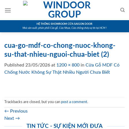
Skip
to
content
HỆ THỐNG SHOWROOM CỬA SAIGON DOOR
Nhà sản xuất, phân phối Cửa gỗ, Cửa Nhựa, Cửa chống cháy uy tín tại HCM !
cua-go-mdf-co-chong-nuoc-khong-
su-that-nhieu-nguoi-chua-biet (2)
Published
23/05/2026
at
1200 × 800
in
Cửa Gỗ MDF Có
Chống Nước Không Sự Thật Nhiều Người Chưa Biết
Trackbacks are closed, but you can
post a comment
.
←
Previous
Next
→
TIN TỨC - SỰ KIỆN MỚI ĐƯA