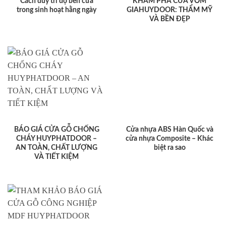
Cách duy trì độ bền cửa
KHÁM PHÁ CỬA VÒM
trong sinh hoạt hằng ngày
GIAHUYDOOR: THẨM MỸ
VÀ BỀN ĐẸP
BÁO GIÁ CỬA GỖ CHỐNG
Cửa nhựa ABS Hàn Quốc và
CHÁY HUYPHATDOOR –
cửa nhựa Composite – Khác
AN TOÀN, CHẤT LƯỢNG
biệt ra sao
VÀ TIẾT KIỆM